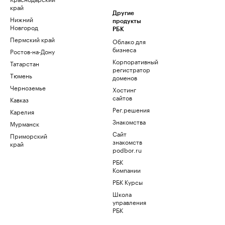
край
Другие
Нижний
продукты
Новгород
РБК
Пермский край
Облако для
бизнеса
Ростов-на-Дону
Корпоративный
Татарстан
регистратор
Тюмень
доменов
Черноземье
Хостинг
сайтов
Кавказ
Рег.решения
Карелия
Знакомства
Мурманск
Сайт
Приморский
знакомств
край
podbor.ru
РБК
Компании
РБК Курсы
Школа
управления
РБК