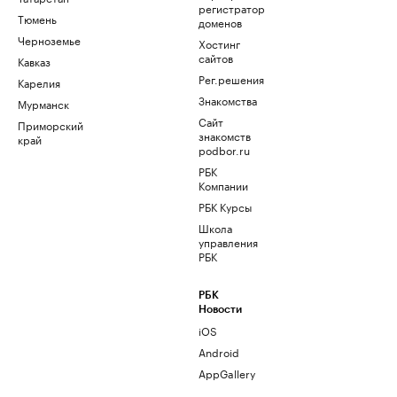
регистратор
Тюмень
доменов
Черноземье
Хостинг
сайтов
Кавказ
Рег.решения
Карелия
Знакомства
Мурманск
Сайт
Приморский
знакомств
край
podbor.ru
РБК
Компании
РБК Курсы
Школа
управления
РБК
РБК
Новости
iOS
Android
AppGallery