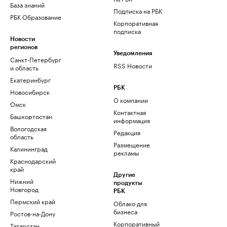
База знаний
Подписка на РБК
РБК Образование
Корпоративная
подписка
Новости
регионов
Уведомления
Санкт-Петербург
RSS Новости
и область
Екатеринбург
РБК
Новосибирск
О компании
Омск
Контактная
Башкортостан
информация
Вологодская
Редакция
область
Размещение
Калининград
рекламы
Краснодарский
край
Другие
Нижний
продукты
Новгород
РБК
Пермский край
Облако для
бизнеса
Ростов-на-Дону
Корпоративный
Татарстан