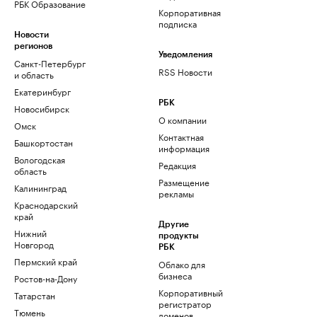
РБК Образование
Корпоративная
подписка
Новости
регионов
Уведомления
Санкт-Петербург
RSS Новости
и область
Екатеринбург
РБК
Новосибирск
О компании
Омск
Контактная
Башкортостан
информация
Вологодская
Редакция
область
Размещение
Калининград
рекламы
Краснодарский
край
Другие
Нижний
продукты
Новгород
РБК
Пермский край
Облако для
бизнеса
Ростов-на-Дону
Корпоративный
Татарстан
регистратор
Тюмень
доменов