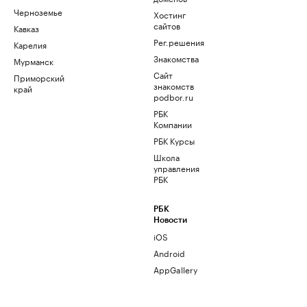
Черноземье
Хостинг
сайтов
Кавказ
Рег.решения
Карелия
Знакомства
Мурманск
Сайт
Приморский
знакомств
край
podbor.ru
РБК
Компании
РБК Курсы
Школа
управления
РБК
РБК
Новости
iOS
Android
AppGallery