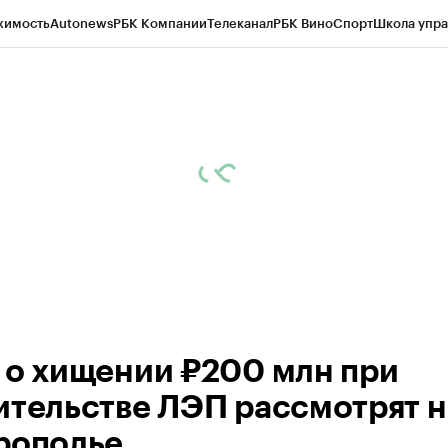
жимость
Autonews
РБК Компании
Телеканал
РБК Вино
Спорт
Школа упра
ипто
РБК Бизнес-среда
Дискуссионный клуб
Исследования
Кредитные 
Экономика
Бизнес
Технологии и медиа
Финансы
Рынок наличной валю
 о хищении ₽200 млн при
ительстве ЛЭП рассмотрят н
рополье