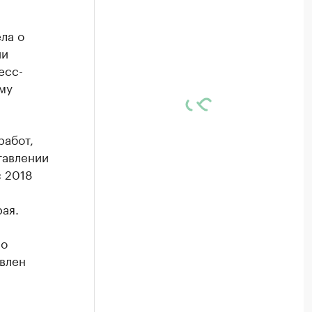
ла о
ии
есс-
му
работ,
тавлении
с 2018
ая.
 о
влен