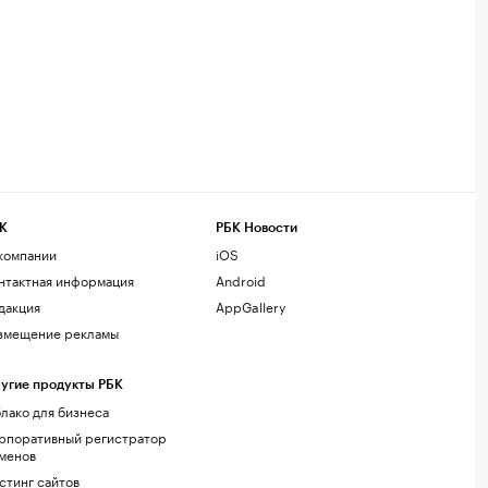
К
РБК Новости
компании
iOS
нтактная информация
Android
дакция
AppGallery
змещение рекламы
угие продукты РБК
лако для бизнеса
рпоративный регистратор
менов
стинг сайтов