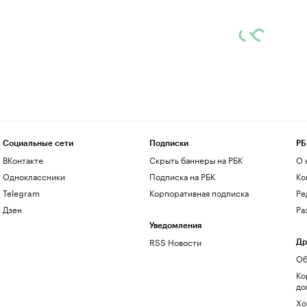
Социальные сети
Подписки
РБ
ВКонтакте
Скрыть баннеры на РБК
О 
Одноклассники
Подписка на РБК
Ко
Telegram
Корпоративная подписка
Ре
Дзен
Ра
Уведомления
RSS Новости
Др
Об
Ко
до
Хо