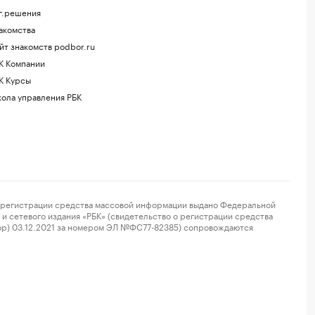
г.решения
акомства
йт знакомств podbor.ru
К Компании
К Курсы
ола управления РБК
регистрации средства массовой информации выдано Федеральной
и сетевого издания «РБК» (свидетельство о регистрации средства
ор) 03.12.2021 за номером ЭЛ №ФС77-82385) сопровождаются