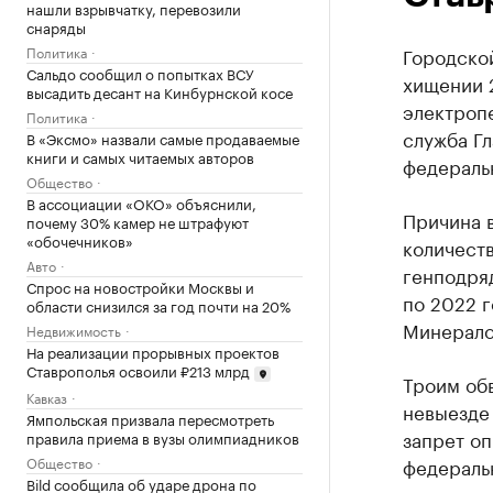
нашли взрывчатку, перевозили
снаряды
Политика
Городской
Сальдо сообщил о попытках ВСУ
хищении 
высадить десант на Кинбурнской косе
электроп
Политика
служба Г
В «Эксмо» назвали самые продаваемые
книги и самых читаемых авторов
федераль
Общество
В ассоциации «ОКО» объяснили,
Причина 
почему 30% камер не штрафуют
«обочечников»
количеств
Авто
генподряд
Спрос на новостройки Москвы и
по 2022 
области снизился за год почти на 20%
Минерало
Недвижимость
На реализации прорывных проектов
Ставрополья освоили ₽213 млрд
Троим об
Кавказ
невыезде
Ямпольская призвала пересмотреть
запрет о
правила приема в вузы олимпиадников
Общество
федеральн
Bild сообщила об ударе дрона по