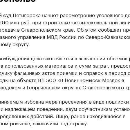
 суд Пятигорска начнет рассмотрение уголовного де
200 млн руб. при строительстве высоковольтной лин
ередач в Ставропольском крае. Об этом сообщает пр
лавного управления МВД России по Северо-Кавказско
ному округу.
возбуждения дела заключается в завышении объемов 
а использованных материалов и сумм затрат, предос
чику фальшивых актов приемки и справок в период 
годы на объекте ВЛ 500 кВ Невинномысск-Моздок в
водском и Георгиевском округах Ставропольского кр
виняемым избрана мера пресечения в виде подписки
 и надлежащем поведении, двум соучастникам устано
пределенных действий. Лицо, ранее находившееся в
ом розыске, заключили под стражу.