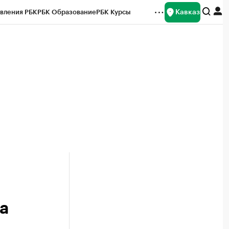
Кавказ
вления РБК
РБК Образование
РБК Курсы
рейтинги
Франшизы
Газета
Спецпроекты СПб
ты
а