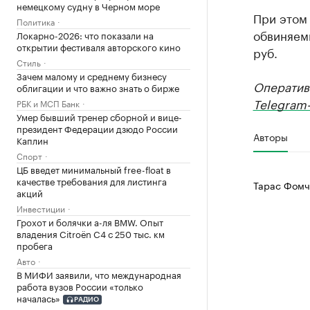
немецкому судну в Черном море
При этом 
Политика
обвиняем
Локарно-2026: что показали на
открытии фестиваля авторского кино
руб.
Стиль
Зачем малому и среднему бизнесу
Оператив
облигации и что важно знать о бирже
Telegram-
РБК и МСП Банк
Умер бывший тренер сборной и вице-
президент Федерации дзюдо России
Авторы
Каплин
Спорт
ЦБ введет минимальный free-float в
качестве требования для листинга
Тарас Фомч
акций
Инвестиции
Грохот и болячки а-ля BMW. Опыт
владения Citroёn C4 с 250 тыс. км
пробега
Авто
В МИФИ заявили, что международная
работа вузов России «только
началась»
РАДИО