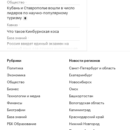
Общество
Кубань и Ставрополье вошли в число
лидеров по научно-популярному
туризму
Кавказ
Что такое Кинбурнская коса
База знаний
Россия введет единый экзамен на
русский язык для приема иностранцев
в вуз
Общество
Рубрики
Новости регионов
Депутаты Рады сообщили об отказе
Политика
Санкт-Петербург и область
США в назначении Умерова послом
Экономика
Екатеринбург
Политика
Общество
Новосибирск
Ученые раскрыли роль «солнечных
перьев» в формировании мощных
Бизнес
Омск
вспышек
Технологии и медиа
Башкортостан
Общество
Финансы
Вологодская область
Загрузить еще
Биографии
Калининград
База знаний
Краснодарский край
РБК Образование
Нижний Новгород