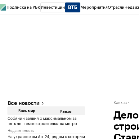
Подписка на РБК
Инвестиции
Мероприятия
Отрасли
Недви
РБК Life
Тренды
Визионеры
Национальные проекты
Город
Стиль
Кр
Конференции СПб
Спецпроекты
Проверка контрагентов
Политика
Кавказ
Все новости
Кавказ
Весь мир
Дело
Собянин заявил о максимальном за
пять лет темпе строительства метро
стро
Недвижимость
На украинском Ан-24, рядом с которым
Став