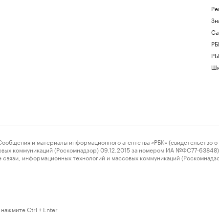
Ре
Зн
Са
РБ
РБ
Шк
ения и материалы информационного агентства «РБК» (свидетельство о 
овых коммуникаций (Роскомнадзор) 09.12.2015 за номером ИА №ФС77-63848) 
 связи, информационных технологий и массовых коммуникаций (Роскомнадз
нажмите Ctrl + Enter