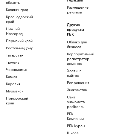
область
Размещение
Калининград
рекламы
Краснодарский
край
Другие
Нижний
продукты
Новгород
РБК
Пермский край
Облако для
бизнеса
Ростов-на-Дону
Корпоративный
Татарстан
регистратор
Тюмень
доменов
Черноземье
Хостинг
сайтов
Кавказ
Рег.решения
Карелия
Знакомства
Мурманск
Сайт
Приморский
знакомств
край
podbor.ru
РБК
Компании
РБК Курсы
Школа