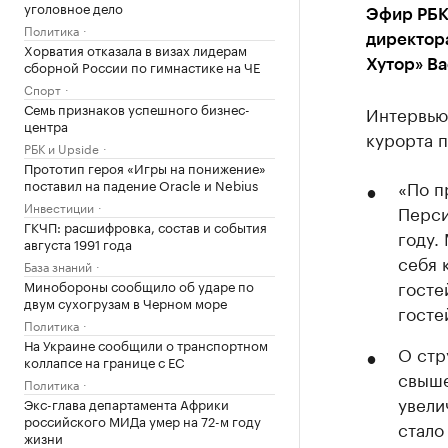
уголовное дело
Эфир РБК
Политика
директор
Хорватия отказала в визах лидерам
сборной России по гимнастике на ЧЕ
Хутор» Ва
Спорт
Семь признаков успешного бизнес-
Интервью.
центра
курорта 
РБК и Upside
Прототип героя «Игры на понижение»
поставил на падение Oracle и Nebius
«По п
Инвестиции
Перси
ГКЧП: расшифровка, состав и события
году.
августа 1991 года
себя 
База знаний
госте
Минобороны сообщило об ударе по
двум сухогрузам в Черном море
госте
Политика
На Украине сообщили о транспортном
О стр
коллапсе на границе с ЕС
свыше
Политика
увели
Экс-глава департамента Африки
российского МИДа умер на 72-м году
стало
жизни