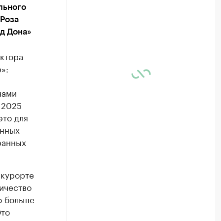
льного
«Роза
д Дона»
ектора
»:
нами
 2025
это для
анных
транных
 курорте
личество
но больше
Это