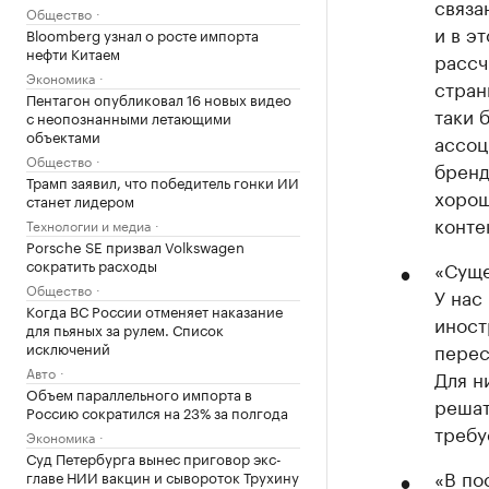
связа
Общество
и в э
Bloomberg узнал о росте импорта
нефти Китаем
рассч
Экономика
стран
Пентагон опубликовал 16 новых видео
таки 
с неопознанными летающими
объектами
ассоц
Общество
бренд
Трамп заявил, что победитель гонки ИИ
хорош
станет лидером
конте
Технологии и медиа
Porsche SE призвал Volkswagen
сократить расходы
«Суще
Общество
У нас
Когда ВС России отменяет наказание
иност
для пьяных за рулем. Список
исключений
перес
Авто
Для н
Объем параллельного импорта в
решат
Россию сократился на 23% за полгода
требу
Экономика
Суд Петербурга вынес приговор экс-
«В по
главе НИИ вакцин и сывороток Трухину