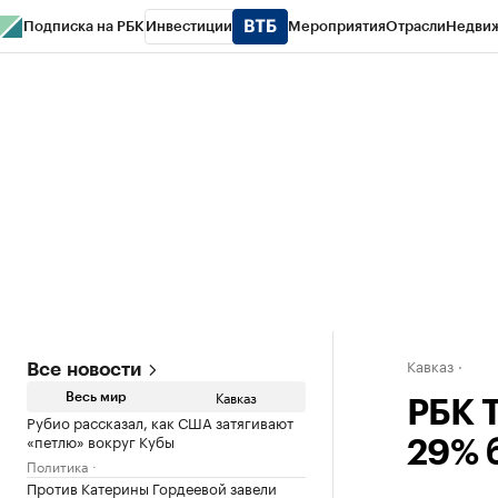
Подписка на РБК
Инвестиции
Мероприятия
Отрасли
Недви
РБК Life
Тренды
Визионеры
Национальные проекты
Город
Стиль
Кр
Конференции СПб
Спецпроекты
Проверка контрагентов
Политика
Кавказ
Все новости
Кавказ
Весь мир
РБК 
Рубио рассказал, как США затягивают
«петлю» вокруг Кубы
29% 
Политика
Против Катерины Гордеевой завели