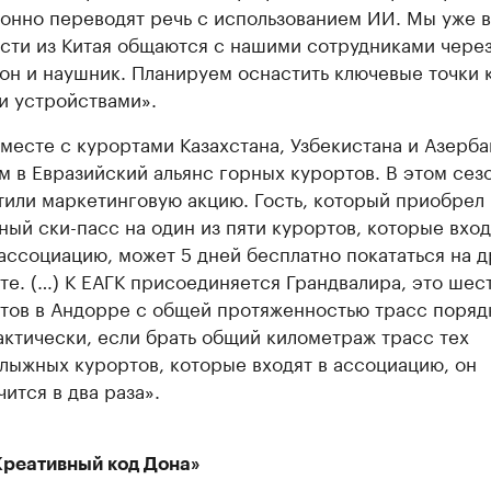
онно переводят речь с использованием ИИ. Мы уже 
ости из Китая общаются с нашими сотрудниками чере
он и наушник. Планируем оснастить ключевые точки 
и устройствами».
месте с курортами Казахстана, Узбекистана и Азерб
м в Евразийский альянс горных курортов. В этом сез
тили маркетинговую акцию. Гость, который приобрел
ный ски-пасс на один из пяти курортов, которые вход
ассоциацию, может 5 дней бесплатно покататься на 
те. (…) К ЕАГК присоединяется Грандвалирa, это шес
тов в Андорре с общей протяженностью трасс поряд
актически, если брать общий километраж трасс тех
лыжных курортов, которые входят в ассоциацию, он
чится в два раза».
Креативный код Дона»