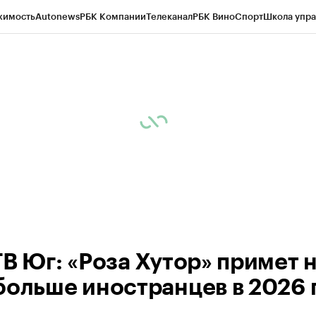
жимость
Autonews
РБК Компании
Телеканал
РБК Вино
Спорт
Школа упра
ипто
РБК Бизнес-среда
Дискуссионный клуб
Исследования
Кредитные 
Экономика
Бизнес
Технологии и медиа
Финансы
Рынок наличной валю
ТВ Юг: «Роза Хутор» примет 
больше иностранцев в 2026 г