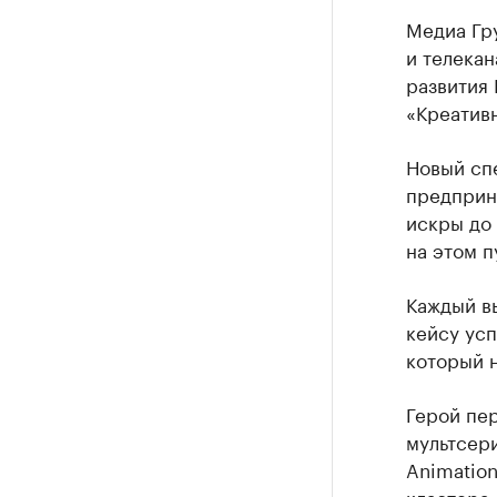
Медиа Гр
и телека
развития
«Креатив
Новый сп
предприни
искры до 
на этом п
Каждый в
кейсу ус
который н
Герой пе
мультсер
Animation
кластера 