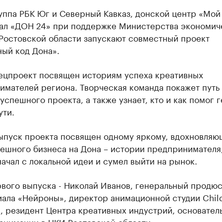
уппа РБК Юг и Северный Кавказ, донской центр «Мой
нал «ДОН 24» при поддержке Министерства экономич
 Ростовской области запускают совместный проект
ный код Дона».
ецпроект посвящен историям успеха креативных
мателей региона. Творческая команда покажет путь 
успешного проекта, а также узнает, кто и как помог 
ути.
ыпуск проекта посвящен одному яркому, вдохновля
пешного бизнеса на Дона – истории предпринимателя
ачал с локальной идеи и сумел выйти на рынок.
рвого выпуска - Николай Иванов, генеральный продю
иала «Нейроны», директор анимационной студии Chi
, резидент Центра креативных индустрий, основател
анимации в ЦКИ Ростовской области.