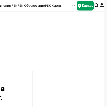
Кавказ
вления РБК
РБК Образование
РБК Курсы
рейтинги
Франшизы
Газета
Спецпроекты СПб
ты
на
.