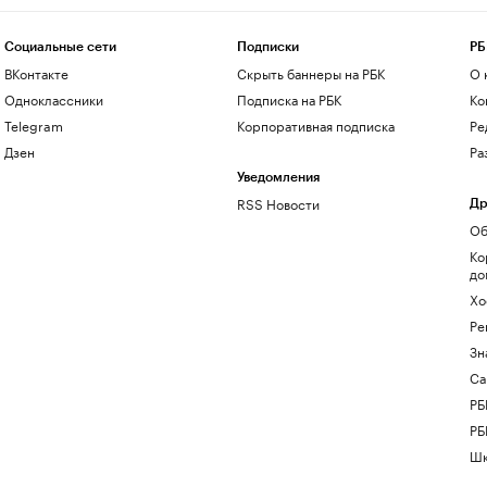
Социальные сети
Подписки
РБ
ВКонтакте
Скрыть баннеры на РБК
О 
Одноклассники
Подписка на РБК
Ко
Telegram
Корпоративная подписка
Ре
Дзен
Ра
Уведомления
RSS Новости
Др
Об
Ко
до
Хо
Ре
Зн
Са
РБ
РБ
Шк