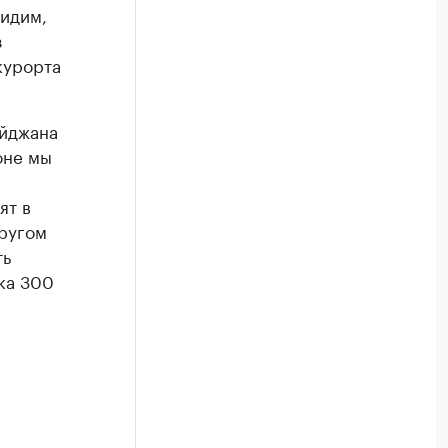
видим,
з
курорта
айджана
оне мы
ят в
другом
ть
ка 300