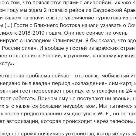
но с тем, что появляются прямые авиарейсы, их уже 4
том году мы ждем 2 прямых рейса из Саудовской Арав
итываем на значительное увеличение турпотока из эт
ы (…) Гости с Ближнего Востока начали узнавать о Со
ближе к 2018-2019 годам. Они нас сейчас не очень
иируют с наследием Олимпиады. Я бы сказал, что зде
 России силен. И вообще у гостей из арабских стран
ее отношение к России, к русским, к нашему культу
ксту».
ственная проблема сейчас – это связь, мобильный ин
 недавно был введен период «охлаждения» сим-карт, 
ранный гост пересекает границу, его телефон на 24 
тает работать. Причем ему не поступают ни звонки, 
их это является большим неудобством. Мы пытаемся 
ь через предоставление им доступа к Wi-Fi, но он та
ет авторизации, которая происходит через телефон».
следнее время появились устройства, которые чуть л