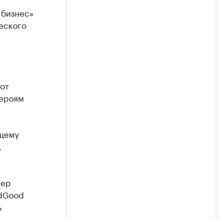
 бизнес»
еского
от
героям
ющему
,
сер
ldGood
ь