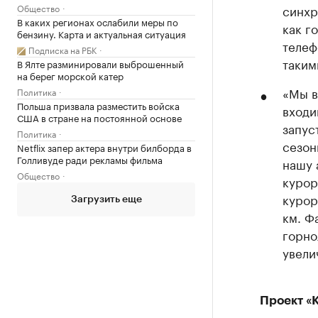
Общество
синхр
В каких регионах ослабили меры по
как г
бензину. Карта и актуальная ситуация
телеф
Подписка на РБК
таким
В Ялте разминировали выброшенный
на берег морской катер
«Мы в
Политика
Польша призвала разместить войска
входи
США в стране на постоянной основе
запус
Политика
сезон
Netflix запер актера внутри билборда в
Голливуде ради рекламы фильма
нашу 
Общество
курор
курор
Загрузить еще
км. Ф
горно
увели
Проект «