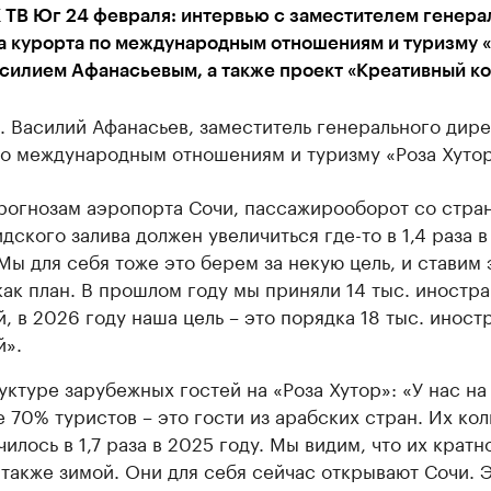
 ТВ Юг 24 февраля: интервью с заместителем генера
а курорта по международным отношениям и туризму 
силием Афанасьевым, а также проект «Креативный ко
 Василий Афанасьев, заместитель генерального дир
по международным отношениям и туризму «Роза Хутор
рогнозам аэропорта Сочи, пассажирооборот со стра
дского залива должен увеличиться где-то в 1,4 раза в
 Мы для себя тоже это берем за некую цель, и ставим 
как план. В прошлом году мы приняли 14 тыс. иностр
й, в 2026 году наша цель – это порядка 18 тыс. инос
й».
уктуре зарубежных гостей на «Роза Хутор»: «У нас на
 70% туристов – это гости из арабских стран. Их ко
чилось в 1,7 раза в 2025 году. Мы видим, что их крат
 также зимой. Они для себя сейчас открывают Сочи. 