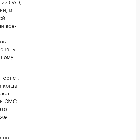
 из ОАЭ,
ии, и
ой
чи все-
сь
 очень
рному
тернет.
и когда
часа
ни СМС.
это
кже
и не