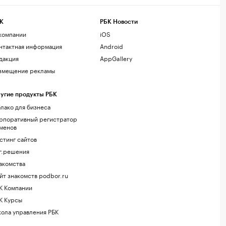
К
РБК Новости
компании
iOS
нтактная информация
Android
дакция
AppGallery
змещение рекламы
угие продукты РБК
лако для бизнеса
рпоративный регистратор
менов
стинг сайтов
г.решения
акомства
йт знакомств podbor.ru
К Компании
К Курсы
ола управления РБК