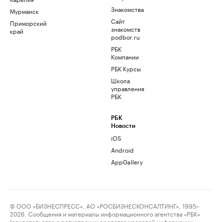
Знакомства
Мурманск
Сайт
Приморский
знакомств
край
podbor.ru
РБК
Компании
РБК Курсы
Школа
управления
РБК
РБК
Новости
iOS
Android
AppGallery
© ООО «БИЗНЕСПРЕСС», АО «РОСБИЗНЕСКОНСАЛТИНГ», 1995–
2026. Сообщения и материалы информационного агентства «РБК»
(свидетельство о регистрации средства массовой информации