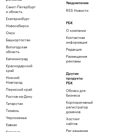
Уведомления
Санкт-Петербург
RSS Новости
и область
Екатеринбург
РБК
Новосибирск
О компании
Омск
Контактная
Башкортостан
информация
Вологодская
Редакция
область
Размещение
Калининград
рекламы
Краснодарский
край
Другие
Нижний
продукты
Новгород
РБК
Пермский край
Облако для
бизнеса
Ростов-на-Дону
Корпоративный
Татарстан
регистратор
Тюмень
доменов
Черноземье
Хостинг
сайтов
Кавказ
Рег.решения
Карелия