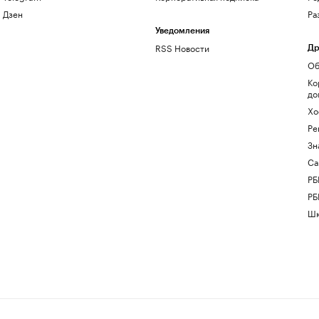
Дзен
Ра
Уведомления
RSS Новости
Др
Об
Ко
до
Хо
Ре
Зн
Са
РБ
РБ
Шк