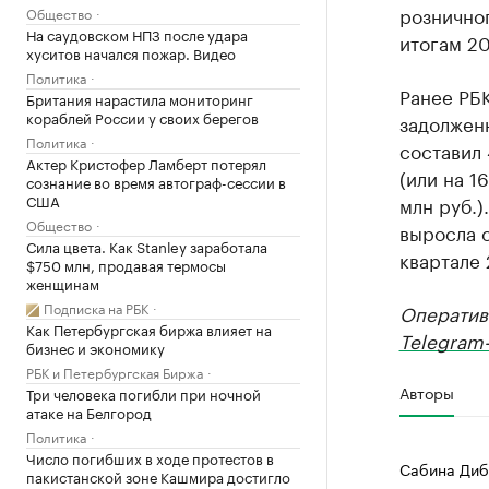
рознично
Общество
На саудовском НПЗ после удара
итогам 20
хуситов начался пожар. Видео
Политика
Ранее РБ
Британия нарастила мониторинг
кораблей России у своих берегов
задолжен
Политика
составил 
Актер Кристофер Ламберт потерял
(или на 1
сознание во время автограф-сессии в
США
млн руб.)
Общество
выросла с
Сила цвета. Как Stanley заработала
квартале 
$750 млн, продавая термосы
женщинам
Подписка на РБК
Оператив
Как Петербургская биржа влияет на
Telegram-
бизнес и экономику
РБК и Петербургская Биржа
Авторы
Три человека погибли при ночной
атаке на Белгород
Политика
Число погибших в ходе протестов в
Сабина Диб
пакистанской зоне Кашмира достигло