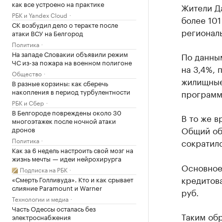
как все устроено на практике
Жители Д
РБК и Yandex Cloud
более 101
СК возбудил дело о теракте после
региональ
атаки ВСУ на Белгород
Политика
На западе Словакии объявили режим
По данным
ЧС из-за пожара на военном полигоне
на 3,4%, 
Общество
жилищные
В разные корзины: как сберечь
накопления в период турбулентности
программ
РБК и Сбер
В Белгороде повреждены около 30
В то же в
многоэтажек после ночной атаки
Общий об
дронов
Политика
сократилс
Как за 6 недель настроить свой мозг на
жизнь мечты — идеи нейрохирурга
Основное
Подписка на РБК
кредитова
«Смерть Голливуда». Кто и как срывает
слияние Paramount и Warner
руб.
Технологии и медиа
Часть Одессы осталась без
Таким об
электроснабжения