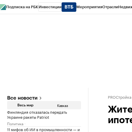
Подписка на РБК
Инвестиции
Мероприятия
Отрасли
Недви
РБК Life
Тренды
Визионеры
Национальные проекты
Город
Стиль
Кр
Конференции СПб
Спецпроекты
Проверка контрагентов
Политика
PROСтройка
Все новости
Кавказ
Весь мир
Жите
Финляндия отказалась передать
Украине ракеты Patriot
ипоте
Политика
11 мифов об ИИ в промышленности — и