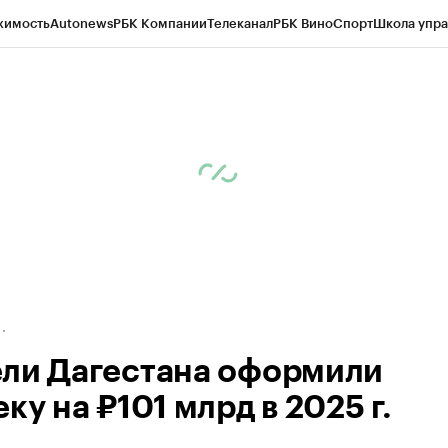
жимость
Autonews
РБК Компании
Телеканал
РБК Вино
Спорт
Школа упра
ипто
РБК Бизнес-среда
Дискуссионный клуб
Исследования
Кредитные 
Экономика
Бизнес
Технологии и медиа
Финансы
Рынок наличной валю
ли Дагестана оформили
ку на ₽101 млрд в 2025 г.