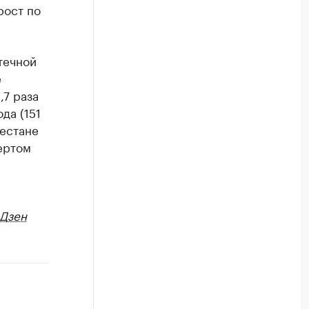
рост по
течной
е
,7 раза
да (151
гестане
вертом
Дзен