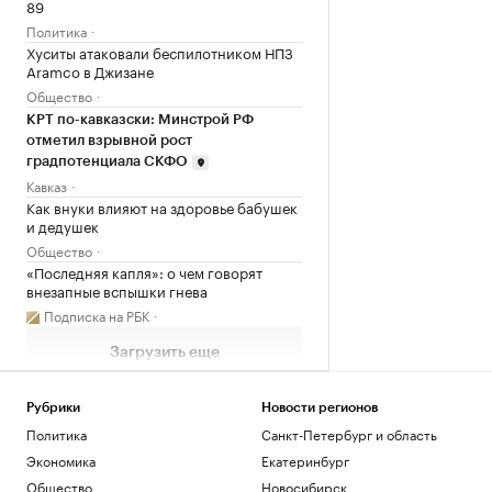
89
Политика
Хуситы атаковали беспилотником НПЗ
Aramco в Джизане
Общество
КРТ по-кавказски: Минстрой РФ
отметил взрывной рост
градпотенциала СКФО
Кавказ
Как внуки влияют на здоровье бабушек
и дедушек
Общество
«Последняя капля»: о чем говорят
внезапные вспышки гнева
Подписка на РБК
Загрузить еще
Рубрики
Новости регионов
Политика
Санкт-Петербург и область
Экономика
Екатеринбург
Общество
Новосибирск