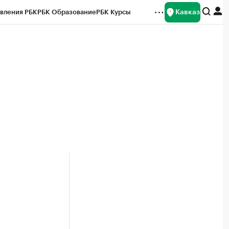
Кавказ
вления РБК
РБК Образование
РБК Курсы
рейтинги
Франшизы
Газета
Спецпроекты СПб
ты