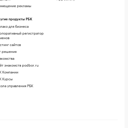
змещение рекламы
угие продукты РБК
лако для бизнеса
рпоративный регистратор
менов
стинг сайтов
г.решения
акомства
йт знакомств podbor.ru
К Компании
К Курсы
ола управления РБК