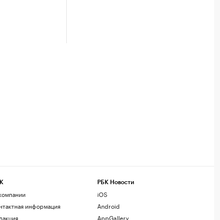
К
РБК Новости
компании
iOS
нтактная информация
Android
дакция
AppGallery