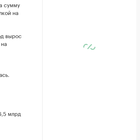
а сумму
лкой на
од вырос
 на
ась.
6,5 млрд