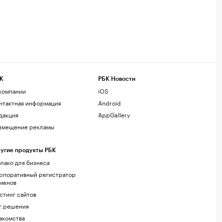
К
РБК Новости
компании
iOS
нтактная информация
Android
дакция
AppGallery
змещение рекламы
угие продукты РБК
лако для бизнеса
рпоративный регистратор
менов
стинг сайтов
г.решения
акомства