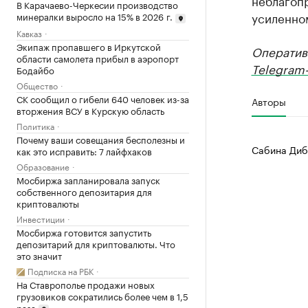
неблагоп
В Карачаево-Черкесии производство
усиленно
минералки выросло на 15% в 2026 г.
Кавказ
Экипаж пропавшего в Иркутской
Оператив
области самолета прибыл в аэропорт
Telegram-
Бодайбо
Общество
СК сообщил о гибели 640 человек из-за
Авторы
вторжения ВСУ в Курскую область
Политика
Почему ваши совещания бесполезны и
Сабина Диб
как это исправить: 7 лайфхаков
Образование
Мосбиржа запланировала запуск
собственного депозитария для
криптовалюты
Инвестиции
Мосбиржа готовится запустить
депозитарий для криптовалюты. Что
это значит
Подписка на РБК
На Ставрополье продажи новых
грузовиков сократились более чем в 1,5
раза