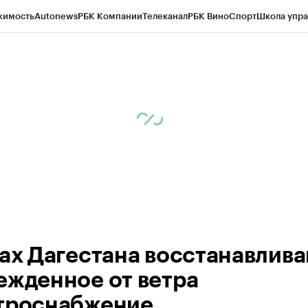
жимость
Autonews
РБК Компании
Телеканал
РБК Вино
Спорт
Школа упра
ипто
РБК Бизнес-среда
Дискуссионный клуб
Исследования
Кредитные 
Экономика
Бизнес
Технологии и медиа
Финансы
Рынок наличной валю
рах Дагестана восстанавлив
ежденное от ветра
троснабжение