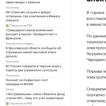
переговорах с Ираном
Политика
В горных
ИИ помогает лучшим и вредит
остальным. Как компаниям избежать
восстано
ловушки
в министе
Подписка на РБК
«Смешарики сквозь вселенные»
выходят в прокат. Пройдите тест о
По данным
франшизе
технолог
Технологии и медиа
электросн
В Ярославской области сообщили об
отражении самой массовой атаки
Акушинско
дронов
Чародинс
Политика
ВС России поразили в Черном море у
Одессы два украинских сухогруза
Порывы ве
Политика
электроп
Покинет ли Инфантино пост
президента ФИФА
Специали
Спорт
«Экстремальные» плечи обвалили фонд
поэтапно
«гения ИИ». Чему это учит инвесторов
отметили
Подписка на РБК