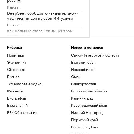
Кавказ
DeepSeek сообщил о «значительном»
увеличении цен на свои ИИ-услуги
Бизнес
Как Ходынка стала новым центром
притяжения
РБК и Stone
Росстат назвал отрасли с средней
Рубрики
Новости регионов
зарплатой выше ₽500 тыс.
Политика
Санкт-Петербург и область
Подписка на РБК
Экономика
Екатеринбург
Большая афера. Зачем начальники
Общество
Новосибирск
мотивируют сотрудников фейковыми
успехами
Бизнес
Омск
Подписка на РБК
Технологии и медиа
Башкортостан
РБК ТВ Юг: ввод жилья в Ростовской
Финансы
Вологодская область
области вырастет в 2026 г.
Биографии
Калининград
Кавказ
База знаний
Краснодарский край
Загрузить еще
РБК Образование
Нижний Новгород
Пермский край
Ростов-на-Дону
Татарстан