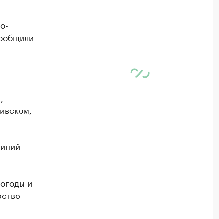
о-
сообщили
и
,
Хивском,
линий
погоды и
рстве