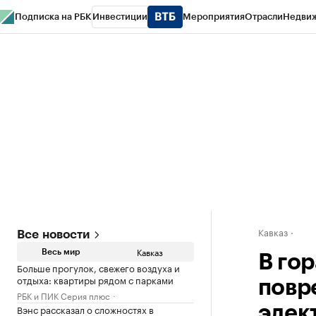
Подписка на РБК
Инвестиции
Мероприятия
Отрасли
Недви
РБК Life
Тренды
Визионеры
Национальные проекты
Город
Стиль
Кр
Конференции СПб
Спецпроекты
Проверка контрагентов
Политика
Кавказ
Все новости
Кавказ
Весь мир
В го
Больше прогулок, свежего воздуха и
отдыха: квартиры рядом с парками
повр
РБК и ПИК Серия плюс
Вэнс рассказал о сложностях в
элек