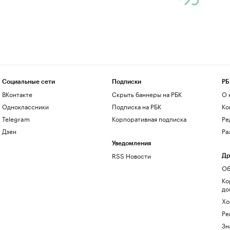
Социальные сети
Подписки
РБ
ВКонтакте
Скрыть баннеры на РБК
О 
Одноклассники
Подписка на РБК
Ко
Telegram
Корпоративная подписка
Ре
Дзен
Ра
Уведомления
RSS Новости
Др
Об
Ко
до
Хо
Ре
Зн