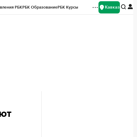
Кавказ
вления РБК
РБК Образование
РБК Курсы
рейтинги
Франшизы
Газета
Спецпроекты СПб
ты
ают