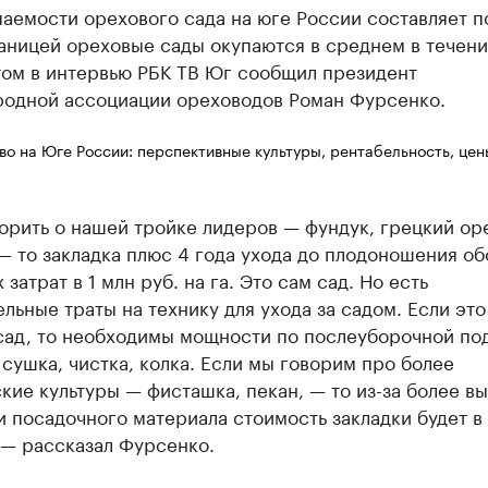
аемости орехового сада на юге России составляет п
раницей ореховые сады окупаются в среднем в течени
том в интервью РБК ТВ Юг сообщил президент
одной ассоциации ореховодов Роман Фурсенко.
о на Юге России: перспективные культуры, рентабельность, цены
орить о нашей тройке лидеров — фундук, грецкий ор
— то закладка плюс 4 года ухода до плодоношения о
 затрат в 1 млн руб. на га. Это сам сад. Но есть
льные траты на технику для ухода за садом. Если это
сад, то необходимы мощности по послеуборочной по
сушка, чистка, колка. Если мы говорим про более
кие культуры — фисташка, пекан, — то из-за более в
 посадочного материала стоимость закладки будет в 
 — рассказал Фурсенко.