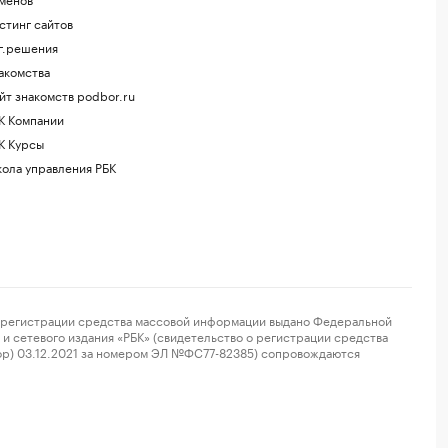
стинг сайтов
г.решения
акомства
йт знакомств podbor.ru
К Компании
К Курсы
ола управления РБК
регистрации средства массовой информации выдано Федеральной
и сетевого издания «РБК» (свидетельство о регистрации средства
ор) 03.12.2021 за номером ЭЛ №ФС77-82385) сопровождаются