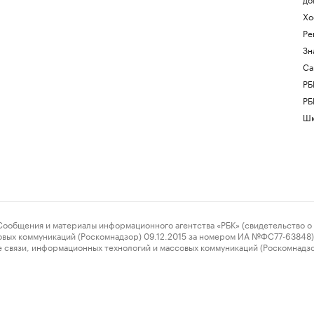
Хо
Ре
Зн
Са
РБ
РБ
Шк
ения и материалы информационного агентства «РБК» (свидетельство о 
овых коммуникаций (Роскомнадзор) 09.12.2015 за номером ИА №ФС77-63848) 
 связи, информационных технологий и массовых коммуникаций (Роскомнадз