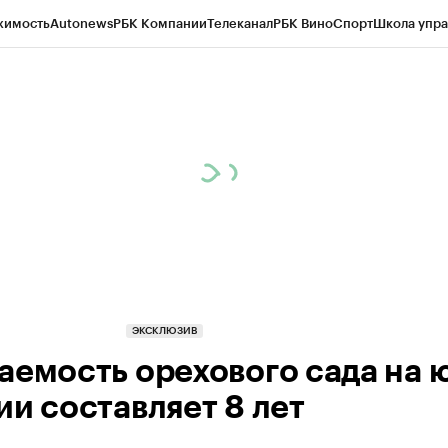
жимость
Autonews
РБК Компании
Телеканал
РБК Вино
Спорт
Школа упра
ипто
РБК Бизнес-среда
Дискуссионный клуб
Исследования
Кредитные 
Экономика
Бизнес
Технологии и медиа
Финансы
Рынок наличной валю
ЭКСКЛЮЗИВ
аемость орехового сада на 
ии составляет 8 лет