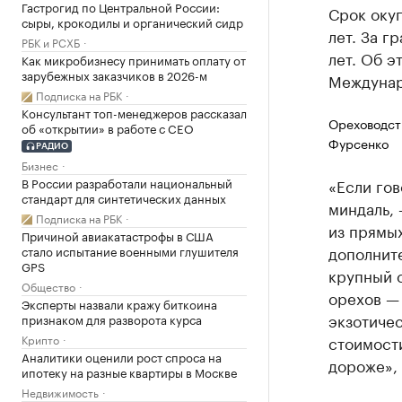
Гастрогид по Центральной России:
Срок окуп
сыры, крокодилы и органический сидр
лет. За г
РБК и РСХБ
лет. Об э
Как микробизнесу принимать оплату от
зарубежных заказчиков в 2026-м
Междунар
Подписка на РБК
Консультант топ-менеджеров рассказал
Ореховодств
об «открытии» в работе с CEO
Фурсенко
РАДИО
Бизнес
В России разработали национальный
«Если гов
стандарт для синтетических данных
миндаль, 
Подписка на РБК
из прямых
Причиной авиакатастрофы в США
дополните
стало испытание военными глушителя
GPS
крупный 
Общество
орехов — 
Эксперты назвали кражу биткоина
экзотичес
признаком для разворота курса
Крипто
стоимости
Аналитики оценили рост спроса на
дороже»,
ипотеку на разные квартиры в Москве
Недвижимость