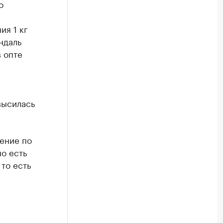
о
ия 1 кг
ндаль
в опте
высилась
щение по
но есть
то есть