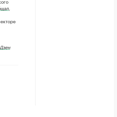
кого
бщал
,
секторе
Дзен