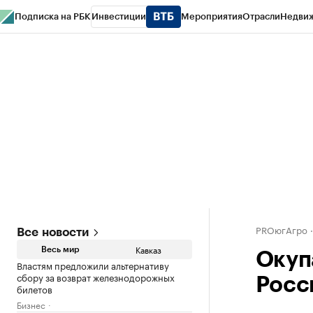
Подписка на РБК
Инвестиции
Мероприятия
Отрасли
Недви
РБК Life
Тренды
Визионеры
Национальные проекты
Город
Стиль
Кр
Конференции СПб
Спецпроекты
Проверка контрагентов
Политика
PROюгАгро
Все новости
Кавказ
Весь мир
Окуп
Властям предложили альтернативу
сбору за возврат железнодорожных
Росс
билетов
Бизнес