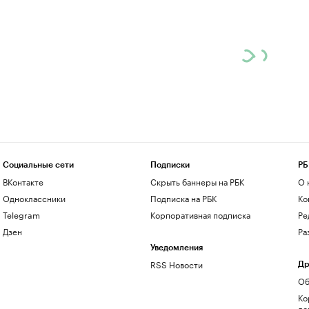
Социальные сети
Подписки
РБ
ВКонтакте
Скрыть баннеры на РБК
О 
Одноклассники
Подписка на РБК
Ко
Telegram
Корпоративная подписка
Ре
Дзен
Ра
Уведомления
RSS Новости
Др
Об
Ко
до