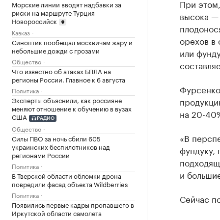
При этом,
Морские линии вводят надбавки за
риски на маршруте Турция-
высока — 
Новороссийск
плодонося
Кавказ
орехов в 
Синоптик пообещал москвичам жару и
небольшие дожди с грозами
или фунду
Общество
составля
Что известно об атаках БПЛА на
регионы России. Главное к 6 августа
Фурсенко 
Политика
продукци
Эксперты объяснили, как россияне
меняют отношение к обучению в вузах
на 20-40
США
РАДИО
Общество
«В перспе
Силы ПВО за ночь сбили 605
украинских беспилотников над
фундуку, 
регионами России
подходящи
Политика
и больши
В Тверской области обломки дрона
повредили фасад объекта Wildberries
Политика
Сейчас п
Появились первые кадры пропавшего в
Иркутской области самолета