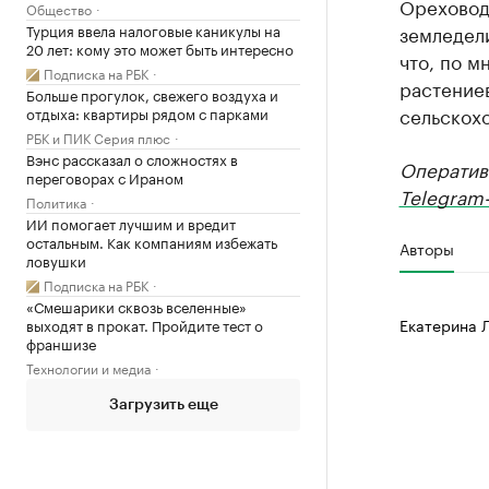
Ореховод
Общество
Турция ввела налоговые каникулы на
земледели
20 лет: кому это может быть интересно
что, по м
Подписка на РБК
растение
Больше прогулок, свежего воздуха и
сельскохо
отдыха: квартиры рядом с парками
РБК и ПИК Серия плюс
Вэнс рассказал о сложностях в
Оператив
переговорах с Ираном
Telegram-
Политика
ИИ помогает лучшим и вредит
остальным. Как компаниям избежать
Авторы
ловушки
Подписка на РБК
«Смешарики сквозь вселенные»
Екатерина 
выходят в прокат. Пройдите тест о
франшизе
Технологии и медиа
Загрузить еще