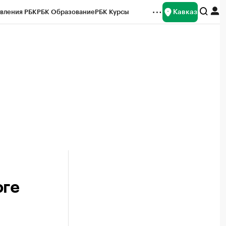
Кавказ
вления РБК
РБК Образование
РБК Курсы
рейтинги
Франшизы
Газета
Спецпроекты СПб
ты
юге