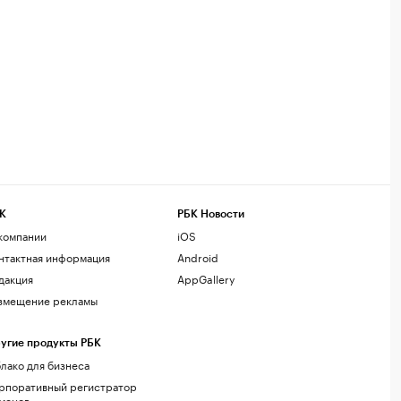
К
РБК Новости
компании
iOS
нтактная информация
Android
дакция
AppGallery
змещение рекламы
угие продукты РБК
лако для бизнеса
рпоративный регистратор
менов