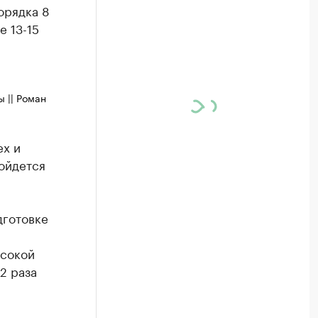
орядка 8
е 13-15
 || Роман
ех и
бойдется
дготовке
ысокой
2 раза