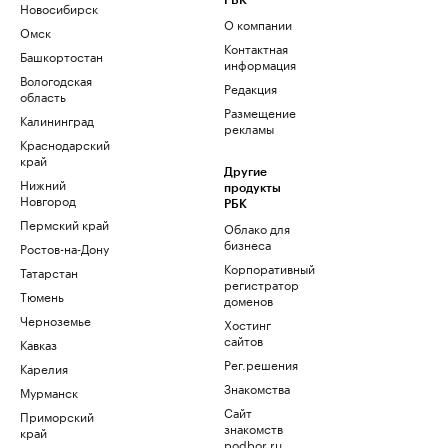
РБК
Новосибирск
О компании
Омск
Контактная
Башкортостан
информация
Вологодская
Редакция
область
Размещение
Калининград
рекламы
Краснодарский
край
Другие
Нижний
продукты
Новгород
РБК
Пермский край
Облако для
бизнеса
Ростов-на-Дону
Корпоративный
Татарстан
регистратор
Тюмень
доменов
Черноземье
Хостинг
сайтов
Кавказ
Рег.решения
Карелия
Знакомства
Мурманск
Сайт
Приморский
знакомств
край
podbor.ru