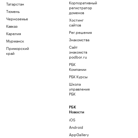
Корпоративный
Татарстан
регистратор
Тюмень
доменов
Черноземье
Хостинг
сайтов
Кавказ
Рег.решения
Карелия
Знакомства
Мурманск
Сайт
Приморский
знакомств
край
podbor.ru
РБК
Компании
РБК Курсы
Школа
управления
РБК
РБК
Новости
iOS
Android
AppGallery