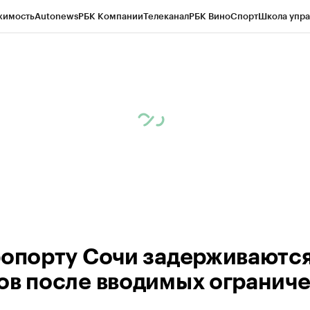
жимость
Autonews
РБК Компании
Телеканал
РБК Вино
Спорт
Школа упра
ипто
РБК Бизнес-среда
Дискуссионный клуб
Исследования
Кредитные 
Экономика
Бизнес
Технологии и медиа
Финансы
Рынок наличной валю
ропорту Сочи задерживаются
ов после вводимых огранич