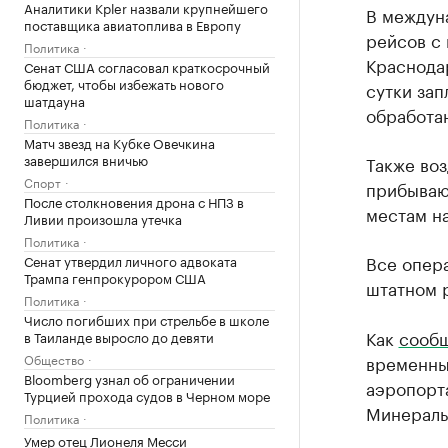
Аналитики Kpler назвали крупнейшего
В междун
поставщика авиатоплива в Европу
рейсов с 
Политика
Краснодар
Сенат США согласовал краткосрочный
бюджет, чтобы избежать нового
сутки зап
шатдауна
обработа
Политика
Матч звезд на Кубке Овечкина
завершился вничью
Также во
Спорт
прибываю
После столкновения дрона с НПЗ в
местам на
Ливии произошла утечка
Политика
Все опер
Сенат утвердил личного адвоката
Трампа генпрокурором США
штатном 
Политика
Число погибших при стрельбе в школе
Как
сооб
в Таиланде выросло до девяти
Общество
временны
Bloomberg узнал об ограничении
аэропорта
Турцией прохода судов в Черном море
Минераль
Политика
Умер отец Лионеля Месси