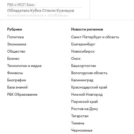
РБК и МСП Банк
Обладатель Кубка Стэнли Кузнецов
подписал контракт с «Сибирью»
Спорт
В Абхазии во второй раз за неделю
Рубрики
Новости регионов
произошло отключение электричества
Политика
Санкт-Петербург и область
Общество
Экономика
Екатеринбург
Как работает крупнейшая товарно-
сырьевая биржа страны
Общество
Новосибирск
РБК и Петербургская Биржа
Бизнес
Омск
Двух девочек после атаки БПЛА под
Технологии и медиа
Башкортостан
Геленджиком доставили в больницу
Финансы
Вологодская область
Москвы
Биографии
Калининград
Политика
База знаний
Краснодарский край
Загрузить еще
РБК Образование
Нижний Новгород
Пермский край
Ростов-на-Дону
Татарстан
Тюмень
Черноземье