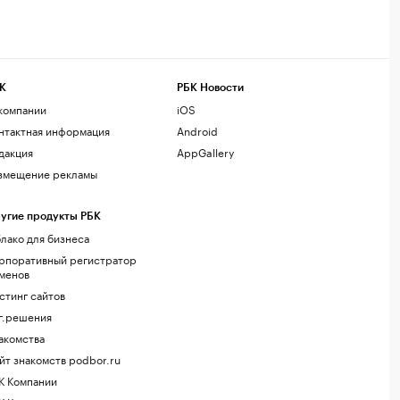
К
РБК Новости
компании
iOS
нтактная информация
Android
дакция
AppGallery
змещение рекламы
угие продукты РБК
лако для бизнеса
рпоративный регистратор
менов
стинг сайтов
г.решения
акомства
йт знакомств podbor.ru
К Компании