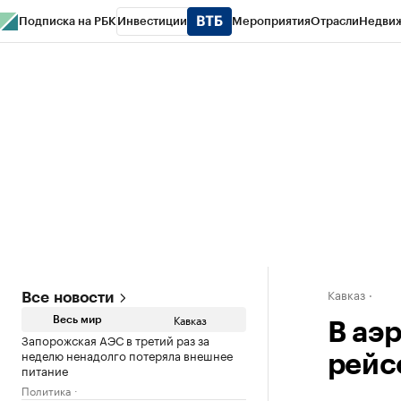
Подписка на РБК
Инвестиции
Мероприятия
Отрасли
Недви
РБК Life
Тренды
Визионеры
Национальные проекты
Город
Стиль
Кр
Конференции СПб
Спецпроекты
Проверка контрагентов
Политика
Кавказ
Все новости
Кавказ
Весь мир
В аэ
Запорожская АЭС в третий раз за
неделю ненадолго потеряла внешнее
рейс
питание
Политика