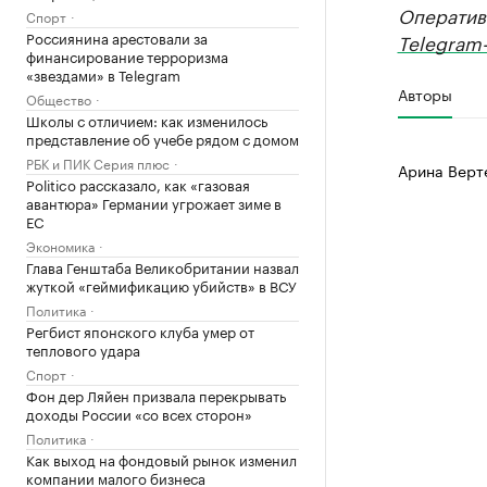
Оператив
Спорт
Россиянина арестовали за
Telegram-
финансирование терроризма
«звездами» в Telegram
Авторы
Общество
Школы с отличием: как изменилось
представление об учебе рядом с домом
РБК и ПИК Серия плюс
Арина Верт
Politico рассказало, как «газовая
авантюра» Германии угрожает зиме в
ЕС
Экономика
Глава Генштаба Великобритании назвал
жуткой «геймификацию убийств» в ВСУ
Политика
Регбист японского клуба умер от
теплового удара
Спорт
Фон дер Ляйен призвала перекрывать
доходы России «со всех сторон»
Политика
Как выход на фондовый рынок изменил
компании малого бизнеса