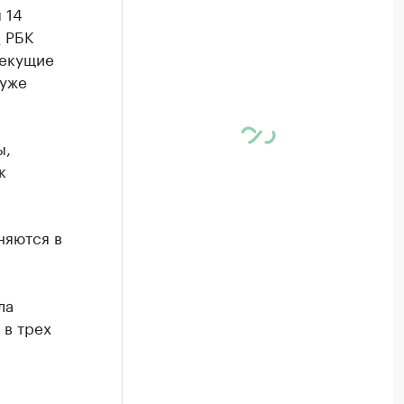
 14
л
РБК
текущие
 уже
ы,
к
няются в
ла
 в трех