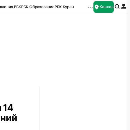
Кавказ
вления РБК
РБК Образование
РБК Курсы
рейтинги
Франшизы
Газета
Спецпроекты СПб
ты
 14
ений