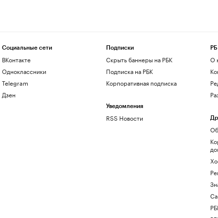
Социальные сети
Подписки
РБ
ВКонтакте
Скрыть баннеры на РБК
О 
Одноклассники
Подписка на РБК
Ко
Telegram
Корпоративная подписка
Ре
Дзен
Ра
Уведомления
RSS Новости
Др
Об
Ко
до
Хо
Ре
Зн
Са
РБ