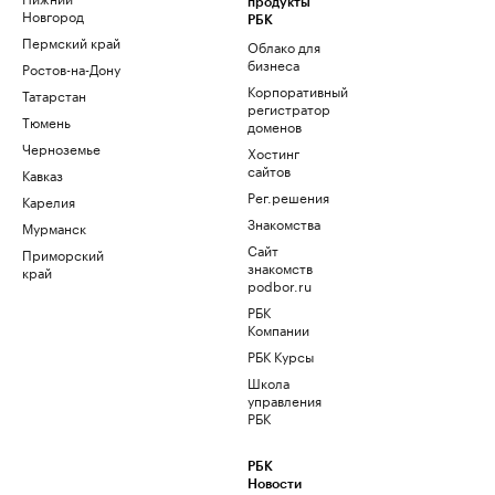
продукты
Новгород
РБК
Пермский край
Облако для
бизнеса
Ростов-на-Дону
Корпоративный
Татарстан
регистратор
Тюмень
доменов
Черноземье
Хостинг
сайтов
Кавказ
Рег.решения
Карелия
Знакомства
Мурманск
Сайт
Приморский
знакомств
край
podbor.ru
РБК
Компании
РБК Курсы
Школа
управления
РБК
РБК
Новости