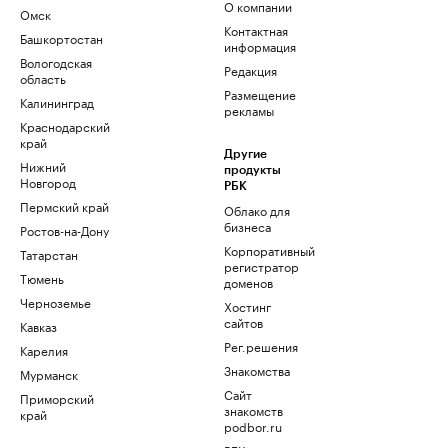
О компании
Омск
Контактная
Башкортостан
информация
Вологодская
Редакция
область
Размещение
Калининград
рекламы
Краснодарский
край
Другие
Нижний
продукты
Новгород
РБК
Пермский край
Облако для
бизнеса
Ростов-на-Дону
Корпоративный
Татарстан
регистратор
Тюмень
доменов
Черноземье
Хостинг
сайтов
Кавказ
Рег.решения
Карелия
Знакомства
Мурманск
Сайт
Приморский
знакомств
край
podbor.ru