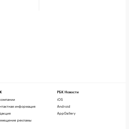
К
РБК Новости
компании
iOS
нтактная информация
Android
дакция
AppGallery
змещение рекламы