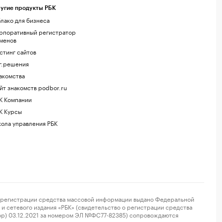
угие продукты РБК
лако для бизнеса
рпоративный регистратор
менов
стинг сайтов
г.решения
акомства
йт знакомств podbor.ru
К Компании
К Курсы
ола управления РБК
регистрации средства массовой информации выдано Федеральной
и сетевого издания «РБК» (свидетельство о регистрации средства
ор) 03.12.2021 за номером ЭЛ №ФС77-82385) сопровождаются