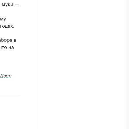
й муки —
ему
годах.
абора в
что на
Дзен