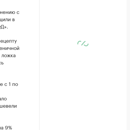
внению с
щили в
Д».
рецепту
шеничной
 ложка
сь
 с 1 по
ало
ешевели
на 9%