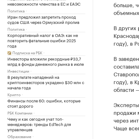
невозможности членства в ЕС и ЕАЭС
больше, ч
Политика
объемных
Иран предложил запретить проход
судов США через Ормузский пролив
В других 
Политика
Краснодар
Корпоративный налог в ОАЭ: как не
повторить фатальные ошибки 2025
году), в 
года
Подписка на РБК
В заведе
Инвесторы вложили рекордные ₽33,7
млрд в фонды денежного рынка в июле
составила
Инвестиции
Ставропол
В результате нападений на
году), в 
криптоинвесторов украдено $30 млн с
начала года
области —
Крипто
Финансы после 60: ошибки, которые
Эксперты
стоят дорого
продажи м
РБК Компании
Чему и как сегодня учат топ-
через инт
менеджеров: тренды EdTech для
Чаще все
управленцев
Образование