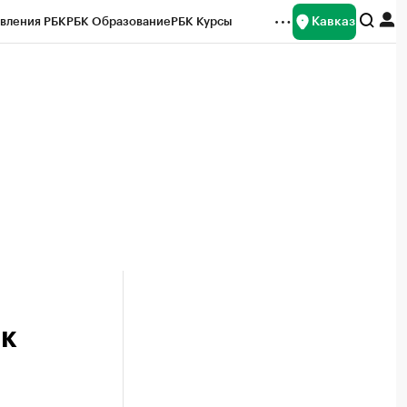
Кавказ
вления РБК
РБК Образование
РБК Курсы
рейтинги
Франшизы
Газета
Спецпроекты СПб
ты
 к