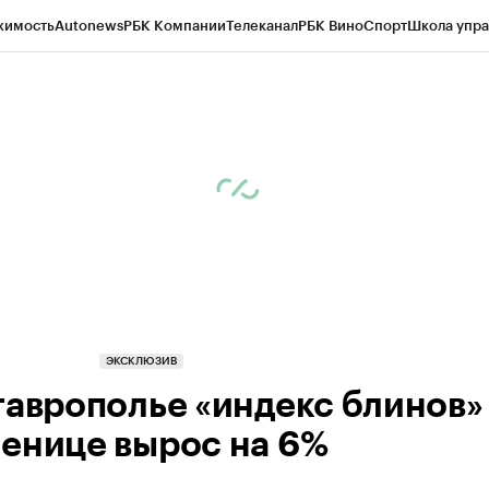
жимость
Autonews
РБК Компании
Телеканал
РБК Вино
Спорт
Школа упра
ипто
РБК Бизнес-среда
Дискуссионный клуб
Исследования
Кредитные 
Экономика
Бизнес
Технологии и медиа
Финансы
Рынок наличной валю
ЭКСКЛЮЗИВ
таврополье «индекс блинов»
енице вырос на 6%