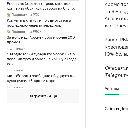
Кроме то
Россияне борются с тревожностью в
конных клубах. Как устроен их бизнес
на 9% год
Подписка на РБК
Аналитик
Как уйти в отпуск и не вымотаться в
хлебопеч
последнюю неделю перед ним
Подписка на РБК
За ночь над Россией сбили более 200
Ранее РБ
дронов
Краснодар
Политика
10% боль
Свердловский губернатор сообщил о
падении трех дронов на крышу склада
WB
Оператив
Политика
Telegram-
Минобороны сообщило об ударах по
сухогрузам в Черном море
Политика
Авторы
Загрузить еще
Сабина Диб