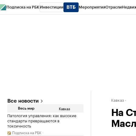
Подписка на РБК
Инвестиции
Мероприятия
Отрасли
Недви
РБК Life
Тренды
Визионеры
Национальные проекты
Город
Стиль
Кр
Конференции СПб
Спецпроекты
Проверка контрагентов
Политика
Кавказ
Все новости
Кавказ
Весь мир
На С
Патология управления: как высокие
стандарты превращаются в
Масл
токсичность
Подписка на РБК