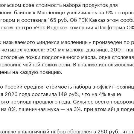
ольском крае стоимость набора продуктов для
ления блинов к Масленице увеличилась на 6% по сра
одом и составила 165 руб. Об РБК Кавказ этом сооб
еском центре «Чек Индекс» компании «Плафторма ОФ
ак называемого «индекса масленицы» произведен по 
 четырех человек: 500 мл молока, два яйца, 200 г п
 столовые ложки подсолнечного масла, одна столовая
половина чайной ложки соли. В анализе использовали
цены на каждую позицию.
о России средняя стоимость набора в офлайн-рознице
я 2026 года составила 149 руб., что на 4% выше
ного периода прошлого года. Сильнее всего подорож
 на 8%, пшеничная мука — на 3%, при этом яйца под
канале аналогичный набор обошелся в 260 руб., что 