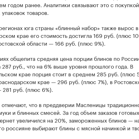
ем годом ранее. Аналитики связывают это с покупкой
 упаковок товаров.
регионах юга страны «блинный набор» также вырос в
ском крае его стоимость достигла 169 руб. (плюс 10
Ростовской области — 166 руб. (плюс 9%).
ниях общепита средняя цена порции блинов по Росси
 287 руб., что на 6% выше уровня прошлого года. В
ьском крае порция стоит в среднем 285 руб. (плюс 5
Краснодарском крае — 296 руб. (плюс 7%), в Ростовск
 281 руб. (плюс 6%).
 отмечают, что в преддверии Масленицы традиционно
уки и блинных смесей. За год объем заказов готовы
ернет увеличился на 20%, замороженных блинов — н
го россияне выбирают блины с мясной начинкой и тв