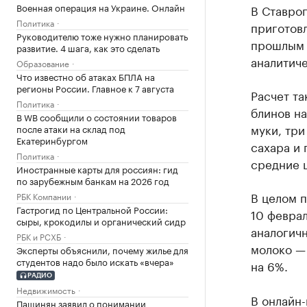
Военная операция на Украине. Онлайн
В Ставроп
Политика
приготов
Руководителю тоже нужно планировать
прошлым г
развитие. 4 шага, как это сделать
аналитич
Образование
Что известно об атаках БПЛА на
регионы России. Главное к 7 августа
Расчет т
Политика
блинов на
В WB сообщили о состоянии товаров
муки, три
после атаки на склад под
Екатеринбургом
сахара и 
Политика
средние 
Иностранные карты для россиян: гид
по зарубежным банкам на 2026 год
В целом п
РБК Компании
Гастрогид по Центральной России:
10 феврал
сыры, крокодилы и органический сидр
аналогич
РБК и РСХБ
молоко —
Эксперты объяснили, почему жилье для
студентов надо было искать «вчера»
на 6%.
РАДИО
Недвижимость
В онлайн-
Пашинян заявил о понимании