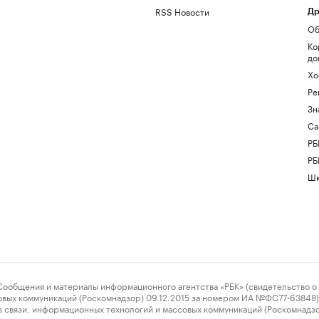
RSS Новости
Др
Об
Ко
до
Хо
Ре
Зн
Са
РБ
РБ
Шк
ения и материалы информационного агентства «РБК» (свидетельство о 
овых коммуникаций (Роскомнадзор) 09.12.2015 за номером ИА №ФС77-63848) 
 связи, информационных технологий и массовых коммуникаций (Роскомнадз