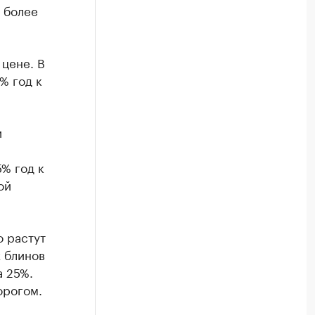
 более
 цене. В
% год к
и
% год к
ой
 растут
х блинов
а 25%.
орогом.