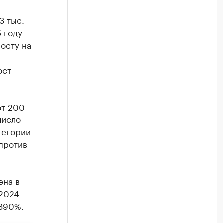
3 тыс.
5 году
росту на
в
ост
от 200
число
атегории
 против
ена в
 2024
 390%.