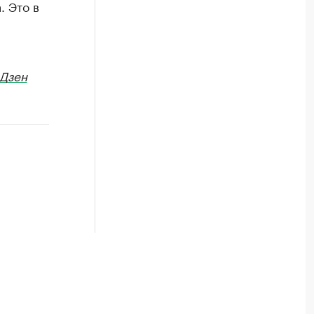
. Это в
Дзен