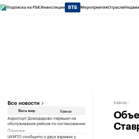
Подписка на РБК
Инвестиции
Мероприятия
Отрасли
Недви
РБК Life
Тренды
Визионеры
Национальные проекты
Город
Стиль
Кр
Конференции СПб
Спецпроекты
Проверка контрагентов
Политика
Кавказ
Все новости
Кавказ
Весь мир
Объе
Аэропорт Домодедово перешел на
обслуживание рейсов по согласованию
Став
Политика
UKMTO сообщило о двух взрывах у