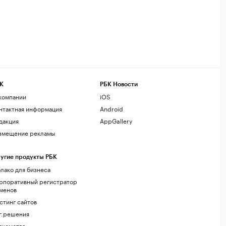
К
РБК Новости
компании
iOS
нтактная информация
Android
дакция
AppGallery
змещение рекламы
угие продукты РБК
лако для бизнеса
рпоративный регистратор
менов
стинг сайтов
г.решения
акомства