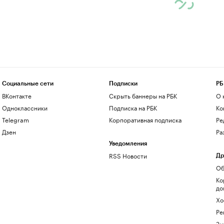
Социальные сети
Подписки
РБ
ВКонтакте
Скрыть баннеры на РБК
О 
Одноклассники
Подписка на РБК
Ко
Telegram
Корпоративная подписка
Ре
Дзен
Ра
Уведомления
RSS Новости
Др
Об
Ко
до
Хо
Ре
Зн