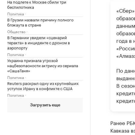
На подлете к Москве сбили три
беспилотника
«Сбер»
Политика
образо
В Грузии назвали причину полного
данным
блэкаута в стране
Общество
образо
В Германии увидели «сценарий
года в 
теракта» в инциденте с дроном в
«Росси
аэропорту
Политика
«Алмаз
Украина признала угрозой
нацбезопасности актрису из сериала
По дан
«СашаТаня»
выданн
Политика
Reuters раскрыл одну из крупнейших
В сезо
уступок Ирану в конфликте с США
кредит
Политика
кредито
Загрузить еще
Ранее РБ
Кавказа в