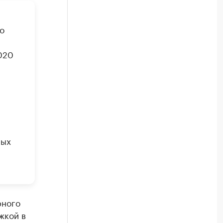
о
020
ных
рного
жкой в