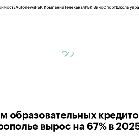
жимость
Autonews
РБК Компании
Телеканал
РБК Вино
Спорт
Школа упра
ипто
РБК Бизнес-среда
Дискуссионный клуб
Исследования
Кредитные 
Экономика
Бизнес
Технологии и медиа
Финансы
Рынок наличной валю
м образовательных кредито
рополье вырос на 67% в 2025 