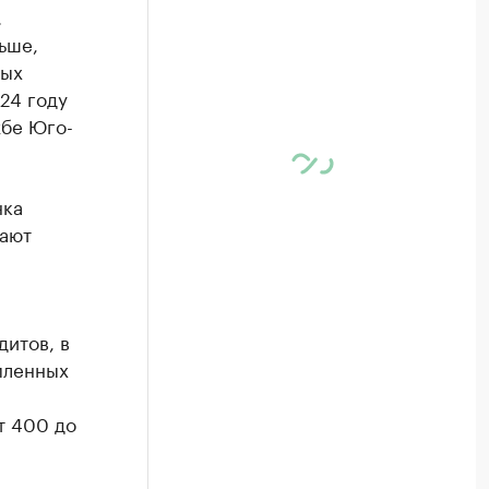
.
ьше,
ных
24 году
жбе Юго-
нка
пают
дитов, в
мленных
т 400 до