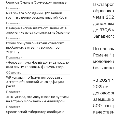
берегов Омана в Ормузском проливе
В Ставро
Политика
образоват
NYT узнала о создании ЦРУ тайной
чем в 202
группы с целью раскола властей Кубы
денежных 
Политика
В американском штате объявили ЧС в
до 370,6 
энергетике из-за конфликта на Украине
Западного
Политика
Рубио пошутил о межгалактических
проблемах в ответ на вопрос про
По слова
Украину
Романа Ч
Политика
молодые 
«Человек-паук: Новый день» за неделю
стал самым кассовым фильмом года
большинс
Общество
WP узнала, что Трамп потребовал у
«В 2024 г
Хегсета объяснений из-за дефицита
2025-м — 
ракет
Политика
договоров
«ЕП» узнала, что Залужного не пустили
заемщико
на встречу с британским министром
500 тыс. 
Политика
качествен
Ярославский губернатор сообщил о