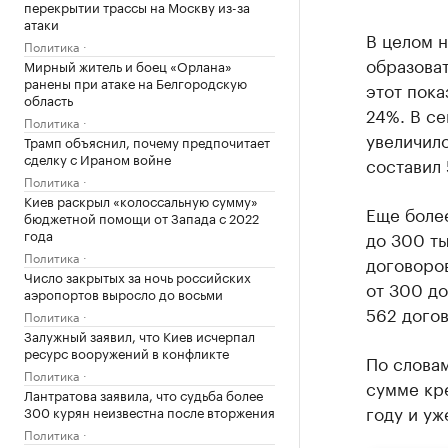
перекрытии трассы на Москву из-за
атаки
В целом н
Политика
образоват
Мирный житель и боец «Орлана»
ранены при атаке на Белгородскую
этот пока
область
24%. В се
Политика
увеличило
Трамп объяснил, почему предпочитает
сделку с Ираном войне
составил 
Политика
Киев раскрыл «колоссальную сумму»
Еще боле
бюджетной помощи от Запада с 2022
года
до 300 ты
Политика
договоров
Число закрытых за ночь российских
от 300 до
аэропортов выросло до восьми
562 догов
Политика
Залужный заявил, что Киев исчерпал
ресурс вооружений в конфликте
По слова
Политика
сумме кре
Лантратова заявила, что судьба более
году и уж
300 курян неизвестна после вторжения
Политика