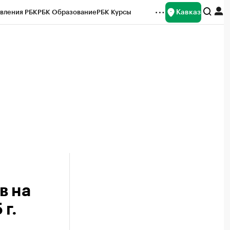
Кавказ
вления РБК
РБК Образование
РБК Курсы
рейтинги
Франшизы
Газета
Спецпроекты СПб
ты
в на
г.