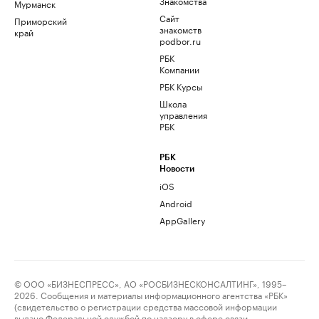
Знакомства
Мурманск
Сайт
Приморский
знакомств
край
podbor.ru
РБК
Компании
РБК Курсы
Школа
управления
РБК
РБК
Новости
iOS
Android
AppGallery
© ООО «БИЗНЕСПРЕСС», АО «РОСБИЗНЕСКОНСАЛТИНГ», 1995–
2026. Сообщения и материалы информационного агентства «РБК»
(свидетельство о регистрации средства массовой информации
выдано Федеральной службой по надзору в сфере связи,