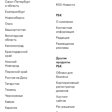
Санкт-Петербург
RSS Новости
и область
Екатеринбург
РБК
Новосибирск
О компании
Омск
Контактная
Башкортостан
информация
Вологодская
Редакция
область
Размещение
Калининград
рекламы
Краснодарский
край
Другие
Нижний
продукты
Новгород
РБК
Пермский край
Облако для
бизнеса
Ростов-на-Дону
Корпоративный
Татарстан
регистратор
Тюмень
доменов
Черноземье
Хостинг
сайтов
Кавказ
Рег.решения
Карелия