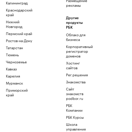
Размещение
Калининград
рекламы
Краснодарский
край
Другие
Нижний
продукты
Новгород
РБК
Пермский край
Облако для
бизнеса
Ростов-на-Дону
Корпоративный
Татарстан
регистратор
Тюмень
доменов
Черноземье
Хостинг
сайтов
Кавказ
Рег.решения
Карелия
Знакомства
Мурманск
Сайт
Приморский
знакомств
край
podbor.ru
РБК
Компании
РБК Курсы
Школа
управления