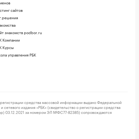
менов
стинг сайтов
г.решения
акомства
йт знакомств podbor.ru
К Компании
К Курсы
ола управления РБК
регистрации средства массовой информации выдано Федеральной
и сетевого издания «РБК» (свидетельство о регистрации средства
ор) 03.12.2021 за номером ЭЛ №ФС77-82385) сопровождаются