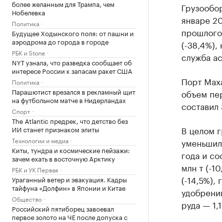
более желанным для Трампа, чем
Грузообор
Нобелевка
январе 20
Политика
прошлого 
Будущее Ходынского поля: от пашни и
аэродрома до города в городе
(-38,4%),
РБК и Stone
служба а
NYT узнала, что разведка сообщает об
интересе России к запасам ракет США
Порт Маха
Политика
Парашютист врезался в рекламный щит
объем пер
на футбольном матче в Нидерландах
составил 3
Спорт
The Atlantic предрек, что детство без
В целом г
ИИ станет признаком элиты
Технологии и медиа
уменьшил
Киты, тундра и космические пейзажи:
года и со
зачем ехать в восточную Арктику
млн т (-10
РБК и УК Первая
(-14,5%),
Ураганный ветер и эвакуация. Кадры
тайфуна «Долфин» в Японии и Китае
удобрений
Общество
руда — 1,1
Российский пятиборец завоевал
первое золото на ЧЕ после допуска с