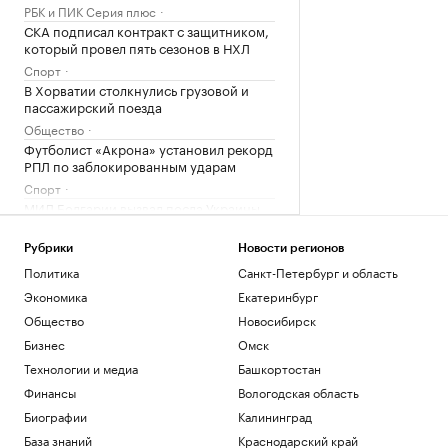
РБК и ПИК Серия плюс
СКА подписал контракт с защитником,
который провел пять сезонов в НХЛ
Спорт
В Хорватии столкнулись грузовой и
пассажирский поезда
Общество
Футболист «Акрона» установил рекорд
РПЛ по заблокированным ударам
Спорт
МИД Болгарии вызвал посла Украины
из-за взрыва беспилотника
Политика
Рубрики
Новости регионов
Политика
Санкт-Петербург и область
Загрузить еще
Экономика
Екатеринбург
Общество
Новосибирск
Бизнес
Омск
Технологии и медиа
Башкортостан
Финансы
Вологодская область
Биографии
Калининград
База знаний
Краснодарский край