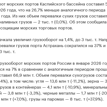
от морских портов Каспийского бассейна составил 5 
26 года, что на 26,7% меньше аналогичного периода
года. Из них объем перевалки сухих грузов составил 
 наливных грузов — 2 тыс. т (0,0%). Об этом сообщила
ссоциации морских торговых портов.
чкала увеличил грузооборот на 1,4%, до 3 тыс. т. Нап
евалки грузов порта Астрахань сократился на 37% и
 тыс. т.
рузооборот морских портов России в январе 2026 го
ся на 7% в сравнении с аналогичным периодом прош
ставил 66,9 млн т. Объем перевалки сухогрузов соста
,4%), в том числе: угля — 13,6 млн т (-11,2%), зерна — 
 грузов в контейнерах — 4,1 млн т (-10,9%), минеральн
 — 3,8 млн т (-3,3%), черные металлы — 1,7 млн т (-20
 млн т (+7,0%), грузы на паромах — 8 тыс. т (+37,9%).