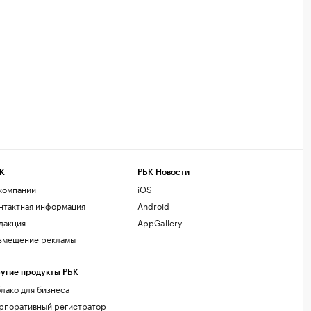
К
РБК Новости
компании
iOS
нтактная информация
Android
дакция
AppGallery
змещение рекламы
угие продукты РБК
лако для бизнеса
рпоративный регистратор