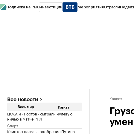
Подписка на РБК
Инвестиции
Мероприятия
Отрасли
Недви
РБК Life
Тренды
Визионеры
Национальные проекты
Город
Стиль
Кр
Конференции СПб
Спецпроекты
Проверка контрагентов
Политика
Кавказ
Все новости
Кавказ
Весь мир
Груз
ЦСКА и «Ростов» сыграли нулевую
ничью в матче РПЛ
умен
Спорт
Клинтон назвала одобрение Путина