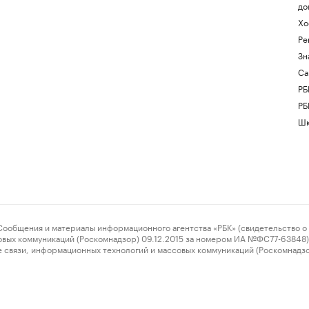
до
Хо
Ре
Зн
Са
РБ
РБ
Шк
ения и материалы информационного агентства «РБК» (свидетельство о 
овых коммуникаций (Роскомнадзор) 09.12.2015 за номером ИА №ФС77-63848) 
 связи, информационных технологий и массовых коммуникаций (Роскомнадз