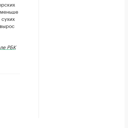
орских
% меньше
 сухих
 вырос
ле РБК