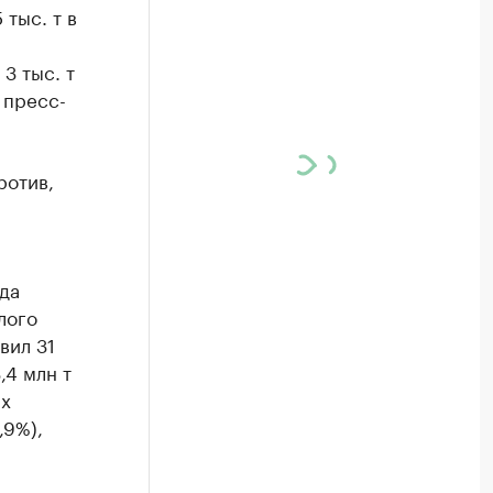
тыс. т в
3 тыс. т
 пресс-
ротив,
да
лого
вил 31
3,4 млн т
ых
,9%),