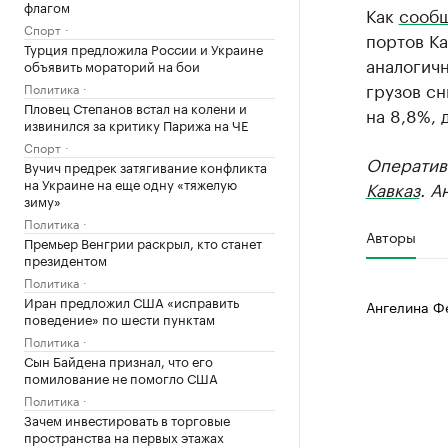
флагом
Как
сооб
Спорт
портов Ка
Турция предложила России и Украине
аналогичн
объявить мораторий на бои
грузов сн
Политика
Пловец Степанов встал на колени и
на 8,8%, д
извинился за критику Парижа на ЧЕ
Спорт
Оператив
Вучич предрек затягивание конфликта
на Украине на еще одну «тяжелую
Кавказ
. А
зиму»
Политика
Авторы
Премьер Венгрии раскрыл, кто станет
президентом
Политика
Иран предложил США «исправить
Ангелина Ф
поведение» по шести пунктам
Политика
Сын Байдена признал, что его
помилование не помогло США
Политика
Зачем инвестировать в торговые
пространства на первых этажах