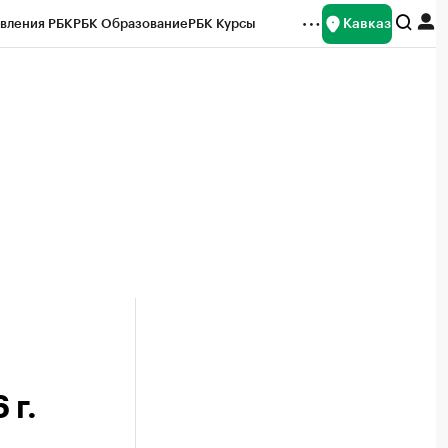
Кавказ
вления РБК
РБК Образование
РБК Курсы
рейтинги
Франшизы
Газета
Спецпроекты СПб
ты
 г.