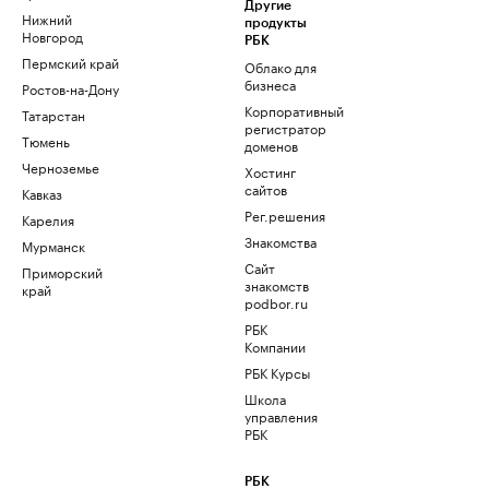
Другие
Нижний
продукты
Новгород
РБК
Пермский край
Облако для
бизнеса
Ростов-на-Дону
Корпоративный
Татарстан
регистратор
Тюмень
доменов
Черноземье
Хостинг
сайтов
Кавказ
Рег.решения
Карелия
Знакомства
Мурманск
Сайт
Приморский
знакомств
край
podbor.ru
РБК
Компании
РБК Курсы
Школа
управления
РБК
РБК