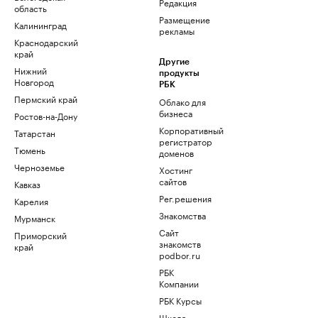
Редакция
область
Размещение
Калининград
рекламы
Краснодарский
край
Другие
Нижний
продукты
Новгород
РБК
Пермский край
Облако для
бизнеса
Ростов-на-Дону
Корпоративный
Татарстан
регистратор
Тюмень
доменов
Черноземье
Хостинг
сайтов
Кавказ
Рег.решения
Карелия
Знакомства
Мурманск
Сайт
Приморский
знакомств
край
podbor.ru
РБК
Компании
РБК Курсы
Школа