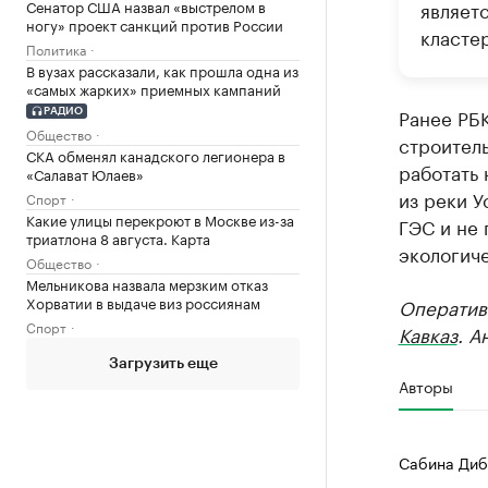
Сенатор США назвал «выстрелом в
являет
ногу» проект санкций против России
кластер
Политика
В вузах рассказали, как прошла одна из
«самых жарких» приемных кампаний
Ранее РБ
РАДИО
Общество
строитель
СКА обменял канадского легионера в
работать 
«Салават Юлаев»
из реки У
Спорт
Какие улицы перекроют в Москве из-за
ГЭС и не 
триатлона 8 августа. Карта
экологич
Общество
Мельникова назвала мерзким отказ
Хорватии в выдаче виз россиянам
Оператив
Спорт
Кавказ
. А
Загрузить еще
Авторы
Сабина Диб