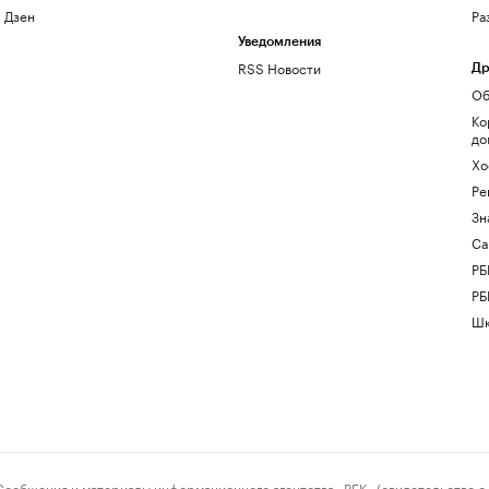
Дзен
Ра
Уведомления
RSS Новости
Др
Об
Ко
до
Хо
Ре
Зн
Са
РБ
РБ
Шк
ения и материалы информационного агентства «РБК» (свидетельство о 