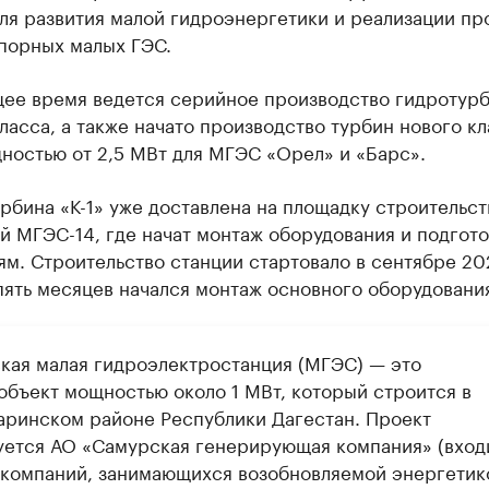
ля развития малой гидроэнергетики и реализации пр
порных малых ГЭС.
щее время ведется серийное производство гидротур
ласса, а также начато производство турбин нового к
ностью от 2,5 МВт для МГЭС «Орел» и «Барс».
рбина «К-1» уже доставлена на площадку строительст
 МГЭС-14, где начат монтаж оборудования и подгото
м. Строительство станции стартовало в сентябре 20
пять месяцев начался монтаж основного оборудовани
кая малая гидроэлектростанция (МГЭС) — это
объект мощностью около 1 МВт, который строится в
аринском районе Республики Дагестан. Проект
уется АО «Самурская генерирующая компания» (вход
 компаний, занимающихся возобновляемой энергетик