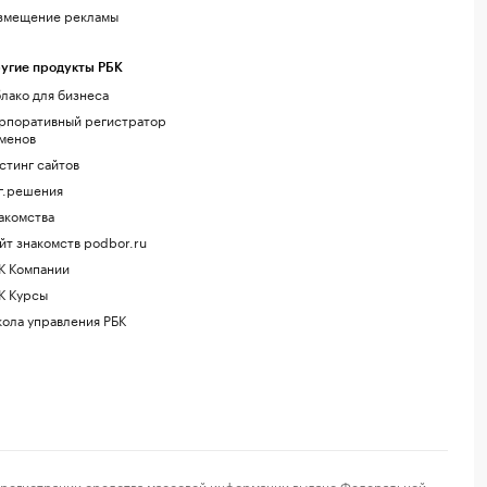
змещение рекламы
угие продукты РБК
лако для бизнеса
рпоративный регистратор
менов
стинг сайтов
г.решения
акомства
йт знакомств podbor.ru
К Компании
К Курсы
ола управления РБК
регистрации средства массовой информации выдано Федеральной