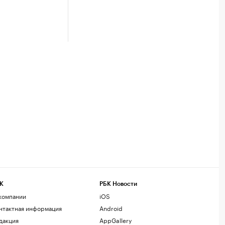
К
РБК Новости
компании
iOS
нтактная информация
Android
дакция
AppGallery