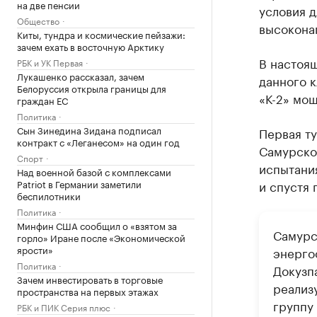
на две пенсии
условия д
Общество
высокона
Киты, тундра и космические пейзажи:
зачем ехать в восточную Арктику
В настоя
РБК и УК Первая
Лукашенко рассказал, зачем
данного к
Белоруссия открыла границы для
«К-2» мощ
граждан ЕС
Политика
Сын Зинедина Зидана подписал
Первая ту
контракт с «Леганесом» на один год
Самурской
Спорт
испытания
Над военной базой с комплексами
Patriot в Германии заметили
и спустя 
беспилотники
Политика
Минфин США сообщил о «взятом за
Самурс
горло» Иране после «Экономической
ярости»
энерго
Политика
Докузп
Зачем инвестировать в торговые
реализ
пространства на первых этажах
группу
РБК и ПИК Серия плюс