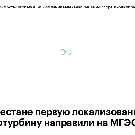
жимость
Autonews
РБК Компании
Телеканал
РБК Вино
Спорт
Школа упра
ипто
РБК Бизнес-среда
Дискуссионный клуб
Исследования
Кредитные 
Экономика
Бизнес
Технологии и медиа
Финансы
Рынок наличной валю
гестане первую локализова
отурбину направили на МГЭ