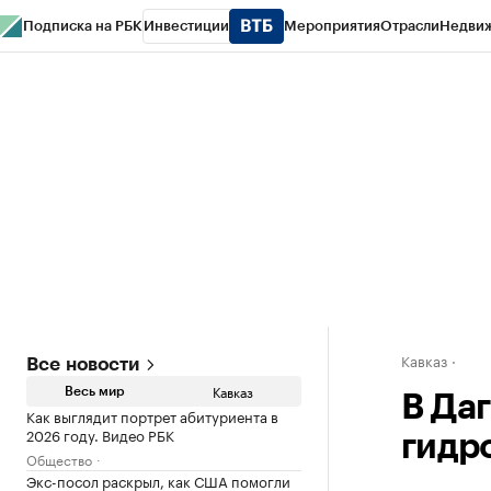
Подписка на РБК
Инвестиции
Мероприятия
Отрасли
Недви
РБК Life
Тренды
Визионеры
Национальные проекты
Город
Стиль
Кр
Конференции СПб
Спецпроекты
Проверка контрагентов
Политика
Кавказ
Все новости
Кавказ
Весь мир
В Да
Как выглядит портрет абитуриента в
2026 году. Видео РБК
гидр
Общество
Экс-посол раскрыл, как США помогли