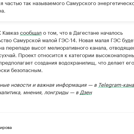
ся частью так называемого Самурского энергетическ
а.
К Кавказ
сообщал
о том, что в Дагестане началось
ство Самурской малой ГЭС-14. Новая малая ГЭС буде
на перепаде высот мелиоративного канала, отводяще
сухчай. Проект относится к категории высоконапорн
предполагает создания водохранилищ, что делает ег
ески безопасным.
ные новости и важная информация — в
Telegram-кана
налитика, мнения, лонгриды — в
Дзен
ирова