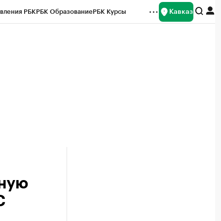
Кавказ
вления РБК
РБК Образование
РБК Курсы
рейтинги
Франшизы
Газета
Спецпроекты СПб
ты
нную
С