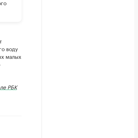
ого
т
го воду
ых малых
о
ле РБК