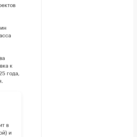
оектов
бин
ласса
ва
вка к
25 года,
я.
ит в
ой) и