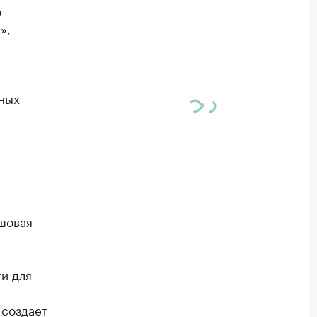
о
»,
ных
вшовая
и для
 создает