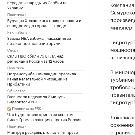
передать снаряды из Сербии на
Компания 
Украину
Самурско
Политика
произвед
Будущее Ходынского поля: от пашни и
аэродрома до города в городе
минэнерг
РБК и Stone
Звезда НБА избежал наказания за
Гидротур
незаконное ношение оружия
мощностя
Спорт
Силы ПВО сбили 75 БПЛА над
произвед
регионами России за 12 часов
Политика
В минэнер
Погранслужба Финляндии пресекла
турбиной
канал нелегальной миграции из
Прибалтики
требовани
Общество
правитель
Главное за неделю за 3 минуты.
гидротурб
Видеоитоги РБК
Подписка на РБК
Что будет после принятия сенатом
Локализац
билля Грэма о санкциях против России
освоения 
Политика
ограничен
Минтруд раскрыл, кто получит право