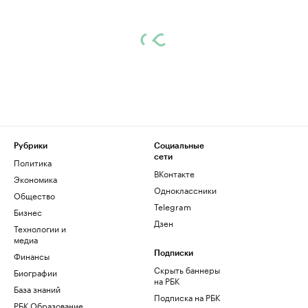
Рубрики
Социальные
сети
Политика
ВКонтакте
Экономика
Одноклассники
Общество
Telegram
Бизнес
Дзен
Технологии и
медиа
Финансы
Подписки
Скрыть баннеры
Биографии
на РБК
База знаний
Подписка на РБК
РБК Образование