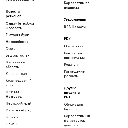
Корпоративная
подписка
Новости
регионов
Уведомления
Санкт-Петербург
RSS Новости
и область
Екатеринбург
РБК
Новосибирск
О компании
Омск
Контактная
Башкортостан
информация
Вологодская
Редакция
область
Размещение
Калининград
рекламы
Краснодарский
край
Другие
Нижний
продукты
Новгород
РБК
Пермский край
Облако для
бизнеса
Ростов-на-Дону
Корпоративный
Татарстан
регистратор
Тюмень
доменов