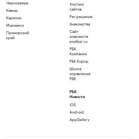
Черноземье
Хостинг
сайтов
Кавказ
Рег.решения
Карелия
Знакомства
Мурманск
Сайт
Приморский
знакомств
край
podbor.ru
РБК
Компании
РБК Курсы
Школа
управления
РБК
РБК
Новости
iOS
Android
AppGallery