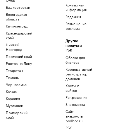
Контактная
Башкортостан
информация
Вологодская
Редакция
область
Размещение
Калининград
рекламы
Краснодарский
край
Другие
Нижний
продукты
Новгород
РБК
Пермский край
Облако для
бизнеса
Ростов-на-Дону
Корпоративный
Татарстан
регистратор
Тюмень
доменов
Черноземье
Хостинг
сайтов
Кавказ
Рег.решения
Карелия
Знакомства
Мурманск
Сайт
Приморский
знакомств
край
podbor.ru
РБК