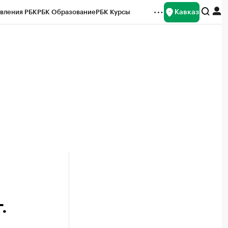
Кавказ
вления РБК
РБК Образование
РБК Курсы
рейтинги
Франшизы
Газета
Спецпроекты СПб
ты
.