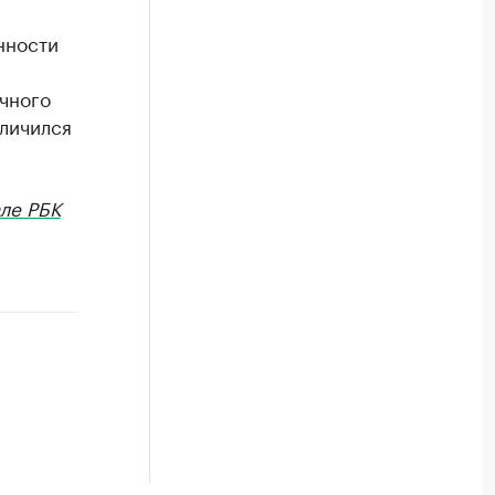
нности
ичного
еличился
ле РБК