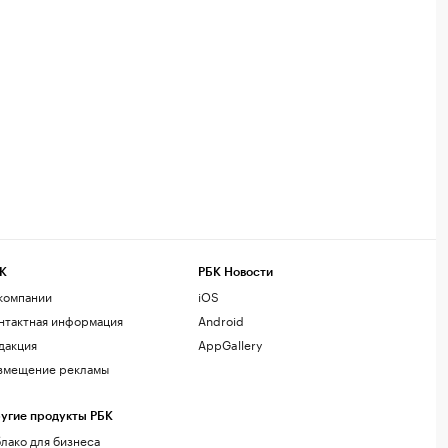
К
РБК Новости
компании
iOS
нтактная информация
Android
дакция
AppGallery
змещение рекламы
угие продукты РБК
лако для бизнеса