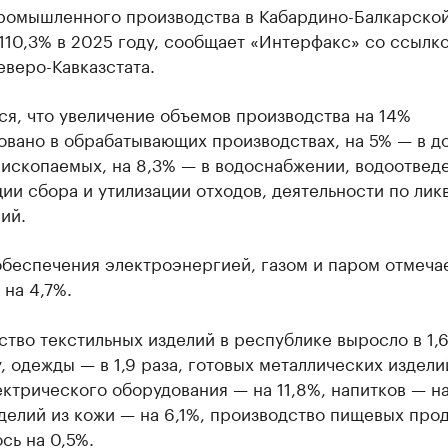
ромышленного производства в Кабардино-Балкарско
110,3% в 2025 году, сообщает «Интерфакс» со ссылко
веро-Кавказстата.
я, что увеличение объемов производства на 14%
овано в обрабатывающих производствах, на 5% — в д
ископаемых, на 8,3% — в водоснабжении, водоотвед
ии сбора и утилизации отходов, деятельности по лик
ий.
обеспечения электроэнергией, газом и паром отмеча
на 4,7%.
тво текстильных изделий в республике выросло в 1,6
, одежды — в 1,9 раза, готовых металлических издели
ектрического оборудования — на 11,8%, напитков — на
делий из кожи — на 6,1%, производство пищевых про
сь на 0,5%.