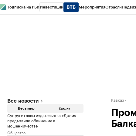
Подписка на РБК
Инвестиции
Мероприятия
Отрасли
Недви
РБК Life
Тренды
Визионеры
Национальные проекты
Город
Стиль
Кр
Конференции СПб
Спецпроекты
Проверка контрагентов
Политика
Кавказ
Все новости
Кавказ
Весь мир
Пром
Супруге главы издательства «Джем»
предъявили обвинение в
Балка
мошенничестве
Общество