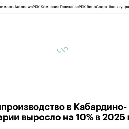
жимость
Autonews
РБК Компании
Телеканал
РБК Вино
Спорт
Школа упра
ипто
РБК Бизнес-среда
Дискуссионный клуб
Исследования
Кредитные 
Экономика
Бизнес
Технологии и медиа
Финансы
Рынок наличной валю
производство в Кабардино-
рии выросло на 10% в 2025 г