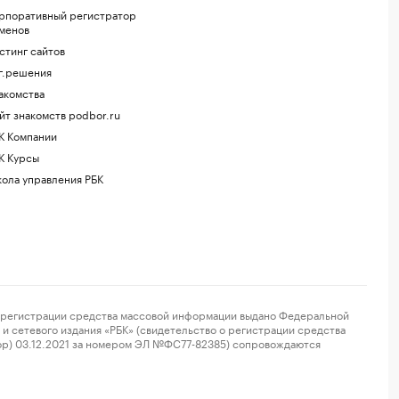
рпоративный регистратор
менов
стинг сайтов
г.решения
акомства
йт знакомств podbor.ru
К Компании
К Курсы
ола управления РБК
регистрации средства массовой информации выдано Федеральной
и сетевого издания «РБК» (свидетельство о регистрации средства
ор) 03.12.2021 за номером ЭЛ №ФС77-82385) сопровождаются