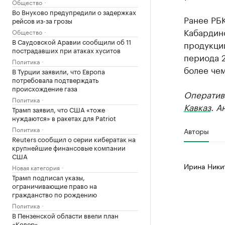
Общество
Во Внуково предупредили о задержках
Ранее РБ
рейсов из-за грозы
Кабардино
Общество
В Саудовской Аравии сообщили об 11
продукции
пострадавших при атаках хуситов
периода 2
Политика
более чем
В Турции заявили, что Европа
потребовала подтверждать
происхождение газа
Оператив
Политика
Кавказ
. А
Трамп заявил, что США «тоже
нуждаются» в ракетах для Patriot
Политика
Авторы
Reuters сообщил о серии кибератак на
крупнейшие финансовые компании
США
Ирина Ники
Новая категория
Трамп подписал указы,
ограничивающие право на
гражданство по рождению
Политика
В Пензенской области ввели план
«Ковер»