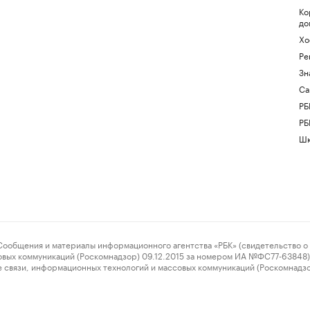
Ко
до
Хо
Ре
Зн
Са
РБ
РБ
Шк
ения и материалы информационного агентства «РБК» (свидетельство о 
овых коммуникаций (Роскомнадзор) 09.12.2015 за номером ИА №ФС77-63848) 
 связи, информационных технологий и массовых коммуникаций (Роскомнадз