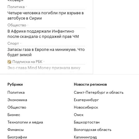
Политика
Четыре человека погибли при взрыве в
автобусе в Сирии
Общество
В Африке поддержали Инфантино
после скандала с продажей прав ЧМ
Спорт
Запасы газа в Европе на минимуме. Что
будет зимой
Подписка на РБК
Экс-глава Mind Money признала вину
по «делу брокеров» о хищении ₽7 млрд
Финансы
Как изучали Луну: от изобретения
Рубрики
Новости регионов
телескопа до высадки. Видео РБК
Политика
Санкт-Петербург и область
Общество
Экономика
Екатеринбург
Общество
Новосибирск
Загрузить еще
Бизнес
Омск
Технологии и медиа
Башкортостан
Финансы
Вологодская область
Биографии
Калининград