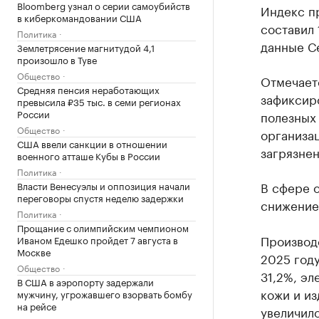
Bloomberg узнал о серии самоубийств
Индекс п
в киберкомандовании США
составил 
Политика
данные Се
Землетрясение магнитудой 4,1
произошло в Туве
Общество
Отмечаетс
Средняя пенсия неработающих
зафиксир
превысила ₽35 тыс. в семи регионах
России
полезных 
Общество
организац
США ввели санкции в отношении
загрязнен
военного атташе Кубы в России
Политика
В сфере 
Власти Венесуэлы и оппозиция начали
переговоры спустя неделю задержки
снижение 
Политика
Прощание с олимпийским чемпионом
Производс
Иваном Едешко пройдет 7 августа в
Москве
2025 году
Общество
31,2%, эл
В США в аэропорту задержали
кожи и из
мужчину, угрожавшего взорвать бомбу
на рейсе
увеличило