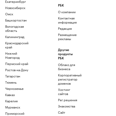
Екатеринбург
РБК
Новосибирск
О компании
Омск
Контактная
Башкортостан
информация
Вологодская
Редакция
область
Размещение
Калининград
рекламы
Краснодарский
край
Другие
Нижний
продукты
Новгород
РБК
Пермский край
Облако для
бизнеса
Ростов-на-Дону
Корпоративный
Татарстан
регистратор
Тюмень
доменов
Черноземье
Хостинг
сайтов
Кавказ
Рег.решения
Карелия
Знакомства
Мурманск
Сайт
Приморский