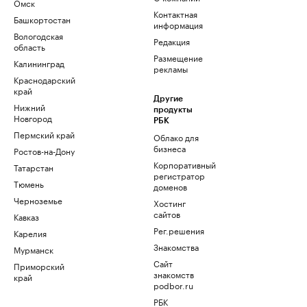
Омск
Контактная
Башкортостан
информация
Вологодская
Редакция
область
Размещение
Калининград
рекламы
Краснодарский
край
Другие
Нижний
продукты
Новгород
РБК
Пермский край
Облако для
бизнеса
Ростов-на-Дону
Корпоративный
Татарстан
регистратор
Тюмень
доменов
Черноземье
Хостинг
сайтов
Кавказ
Рег.решения
Карелия
Знакомства
Мурманск
Сайт
Приморский
знакомств
край
podbor.ru
РБК