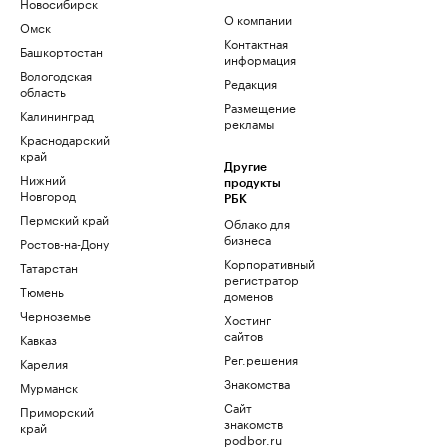
Новосибирск
О компании
Омск
Контактная
Башкортостан
информация
Вологодская
Редакция
область
Размещение
Калининград
рекламы
Краснодарский
край
Другие
Нижний
продукты
Новгород
РБК
Пермский край
Облако для
бизнеса
Ростов-на-Дону
Корпоративный
Татарстан
регистратор
Тюмень
доменов
Черноземье
Хостинг
сайтов
Кавказ
Рег.решения
Карелия
Знакомства
Мурманск
Сайт
Приморский
знакомств
край
podbor.ru