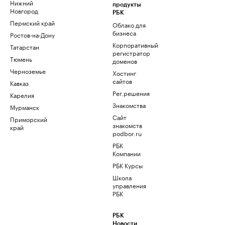
Нижний
продукты
Новгород
РБК
Пермский край
Облако для
бизнеса
Ростов-на-Дону
Корпоративный
Татарстан
регистратор
Тюмень
доменов
Черноземье
Хостинг
сайтов
Кавказ
Рег.решения
Карелия
Знакомства
Мурманск
Сайт
Приморский
знакомств
край
podbor.ru
РБК
Компании
РБК Курсы
Школа
управления
РБК
РБК
Новости