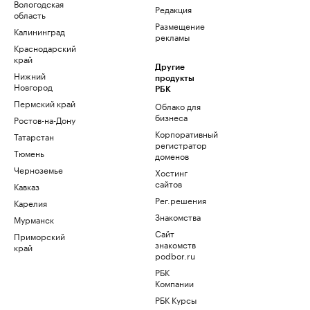
Вологодская
Редакция
область
Размещение
Калининград
рекламы
Краснодарский
край
Другие
Нижний
продукты
Новгород
РБК
Пермский край
Облако для
бизнеса
Ростов-на-Дону
Корпоративный
Татарстан
регистратор
Тюмень
доменов
Черноземье
Хостинг
сайтов
Кавказ
Рег.решения
Карелия
Знакомства
Мурманск
Сайт
Приморский
знакомств
край
podbor.ru
РБК
Компании
РБК Курсы