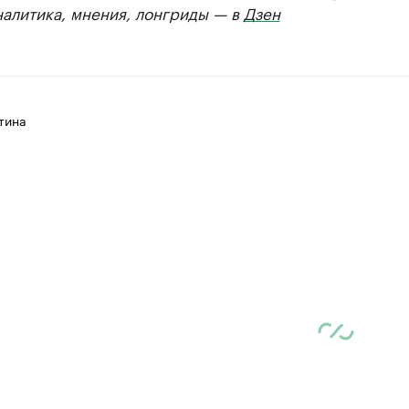
налитика, мнения, лонгриды — в
Дзен
тина