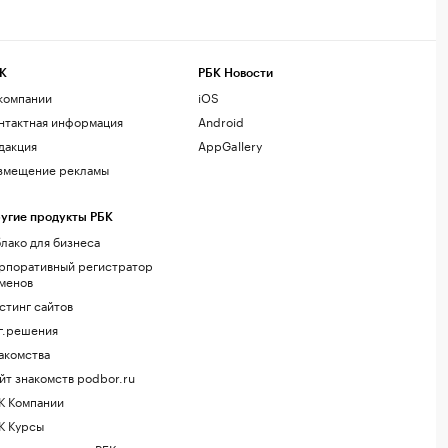
К
РБК Новости
компании
iOS
нтактная информация
Android
дакция
AppGallery
змещение рекламы
угие продукты РБК
лако для бизнеса
рпоративный регистратор
менов
стинг сайтов
г.решения
акомства
йт знакомств podbor.ru
К Компании
К Курсы