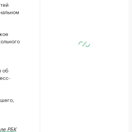
етей
ональном
кое
кольного
 об
есс-
дшего,
ле РБК