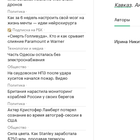
Кавказ
. А
дронов
Политика
Как за 6 недель настроить свой мозг на
Авторы
жизнь мечты — идеи нейрохирурга
Подписка на РБК
«Смерть Голливуда». Кто и как срывает
слияние Paramount и Warner
Ирина Ники
Технологии и медиа
Часть Одессы осталась без
электроснабжения
Общество
На саудовском НПЗ после удара
хуситов начался пожар. Видео
Политика
Британия нарастила мониторинг
кораблей России у своих берегов
Политика
Актер Кристофер Ламберт потерял
сознание во время автограф-сессии в
США
Общество
Сила цвета. Как Stanley заработала
$750 млн, продавая термосы