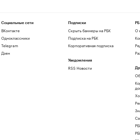
Социальные сети
Подписки
РБ
ВКонтакте
Скрыть баннеры на РБК
О 
Одноклассники
Подписка на РБК
Ко
Telegram
Корпоративная подписка
Ре
Дзен
Ра
Уведомления
RSS Новости
Др
Об
Ко
до
Хо
Ре
Зн
Са
РБ
РБ