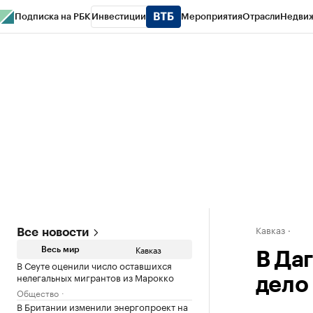
Подписка на РБК
Инвестиции
Мероприятия
Отрасли
Недви
РБК Life
Тренды
Визионеры
Национальные проекты
Город
Стиль
Кр
Конференции СПб
Спецпроекты
Проверка контрагентов
Политика
Кавказ
Все новости
Кавказ
Весь мир
В Да
В Сеуте оценили число оставшихся
нелегальных мигрантов из Марокко
дело
Общество
В Британии изменили энергопроект на