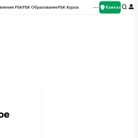
Кавказ
вления РБК
РБК Образование
РБК Курсы
рейтинги
Франшизы
Газета
Спецпроекты СПб
ты
ое