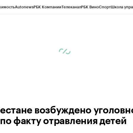
жимость
Autonews
РБК Компании
Телеканал
РБК Вино
Спорт
Школа упра
ипто
РБК Бизнес-среда
Дискуссионный клуб
Исследования
Кредитные 
Экономика
Бизнес
Технологии и медиа
Финансы
Рынок наличной валю
гестане возбуждено уголовн
 по факту отравления детей