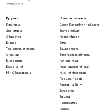
женщинам
Подписка на РБК
Как Петербургская биржа влияет на
бизнес и экономику
Рубрики
Новости регионов
РБК и Петербургская Биржа
Политика
Санкт-Петербург и область
Три человека погибли при ночной
Экономика
Екатеринбург
атаке на Белгород
Общество
Новосибирск
Политика
Бизнес
Омск
Число погибших в ходе протестов в
пакистанской зоне Кашмира достигло
Технологии и медиа
Башкортостан
89
Финансы
Вологодская область
Политика
Биографии
Калининград
Хуситы атаковали беспилотником НПЗ
Aramco в Джизане
База знаний
Краснодарский край
Общество
РБК Образование
Нижний Новгород
Пермский край
Загрузить еще
Ростов-на-Дону
Татарстан
Тюмень
Черноземье
Кавказ