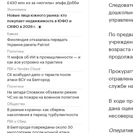
£430 млн из-за «могилы» эльфа Добби
Следовате
Экономика
дошкольно
Новые лица южного рынка: кто
управлен
покупает недвижимость в ЮФО и
СКФО в 2026 г.
По предв
Кавказ
Финляндия отказалась передать
учрежден
Украине ракеты Patriot
возраста 
Политика
продолжа
11 мифов об ИИ в промышленности — и
как все устроено на практике
РБК и Yandex Cloud
Прокурат
СК возбудил дело о теракте после
отравлени
атаки ВСУ на Белгород
службе н
Политика
На западе Словакии объявили режим
ЧС из-за пожара на военном полигоне
В ходе п
Общество
дана оцен
В разные корзины: как сберечь
накопления в период турбулентности
несоверш
РБК и Сбер
В Белгороде повреждены около 30
Оператив
многоэтажек после ночной атаки