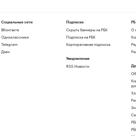
Социальные сети
Подписки
РБ
ВКонтакте
Скрыть баннеры на РБК
О 
Одноклассники
Подписка на РБК
Ко
Telegram
Корпоративная подписка
Ре
Дзен
Ра
Уведомления
RSS Новости
Др
Об
Ко
до
Хо
Ре
Зн
Са
РБ
РБ