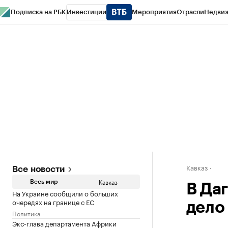
Подписка на РБК
Инвестиции
Мероприятия
Отрасли
Недви
РБК Life
Тренды
Визионеры
Национальные проекты
Город
Стиль
Кр
Конференции СПб
Спецпроекты
Проверка контрагентов
Политика
Кавказ
Все новости
Кавказ
Весь мир
В Да
На Украине сообщили о больших
очередях на границе с ЕС
дело
Политика
Экс-глава департамента Африки