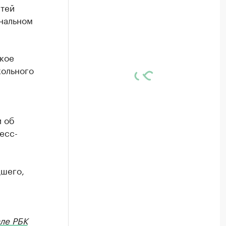
етей
ональном
кое
кольного
 об
есс-
дшего,
ле РБК