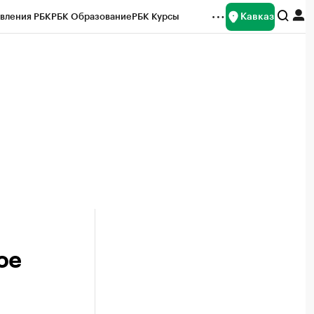
Кавказ
вления РБК
РБК Образование
РБК Курсы
рейтинги
Франшизы
Газета
Спецпроекты СПб
ты
ое