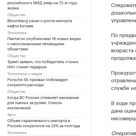
российского МИД умер на 72-м году
Следовате
жизни
дошкольно
Общество
управлен
Bloomberg узнал о росте импорта
нефти Китаем
Экономика
По предв
Пентагон опубликовал 16 новых видео
учрежден
с неопознанными летающими
объектами
возраста 
Общество
продолжа
Трамп заявил, что победитель «гонки
ИИ» станет лидером
Прокурат
Технологии и медиа
отравлени
Porsche SE призвал Volkswagen
сократить расходы
службе н
Общество
Когда ВС России отменяет наказание
В ходе п
для пьяных за рулем. Список
исключений
дана оцен
Авто
несоверш
Объем параллельного импорта в
Россию сократился на 23% за полгода
Оператив
Экономика