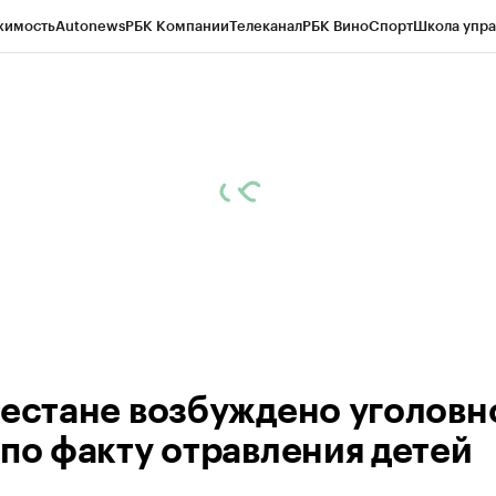
жимость
Autonews
РБК Компании
Телеканал
РБК Вино
Спорт
Школа упра
ипто
РБК Бизнес-среда
Дискуссионный клуб
Исследования
Кредитные 
Экономика
Бизнес
Технологии и медиа
Финансы
Рынок наличной валю
гестане возбуждено уголовн
 по факту отравления детей