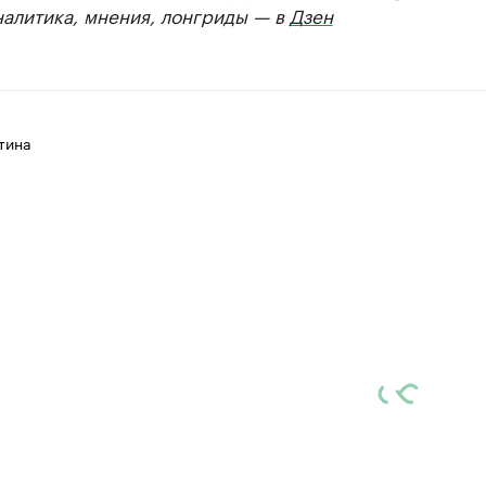
налитика, мнения, лонгриды — в
Дзен
тина