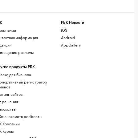
К
РБК Новости
компании
iOS
нтактная информация
Android
дакция
AppGallery
змещение рекламы
угие продукты РБК
лако для бизнеса
рпоративный регистратор
менов
стинг сайтов
г.решения
акомства
йт знакомств podbor.ru
К Компании
К Курсы