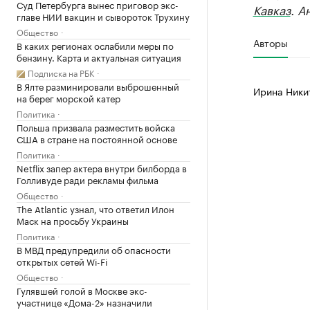
Суд Петербурга вынес приговор экс-
Кавказ
. А
главе НИИ вакцин и сывороток Трухину
Общество
Авторы
В каких регионах ослабили меры по
бензину. Карта и актуальная ситуация
Подписка на РБК
В Ялте разминировали выброшенный
Ирина Ники
на берег морской катер
Политика
Польша призвала разместить войска
США в стране на постоянной основе
Политика
Netflix запер актера внутри билборда в
Голливуде ради рекламы фильма
Общество
The Atlantic узнал, что ответил Илон
Маск на просьбу Украины
Политика
В МВД предупредили об опасности
открытых сетей Wi-Fi
Общество
Гулявшей голой в Москве экс-
участнице «Дома-2» назначили