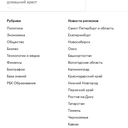
домашний арест
Общество
Два человека погибли при ударе
беспилотника по многоэтажному дому
Рубрики
Новости регионов
в Керчи
Политика
Санкт-Петербург и область
Политика
Экономика
Екатеринбург
Влюби в себя инвестора: истории
компаний, разместивших облигации
Общество
Новосибирск
РБК и МСП Банк
Бизнес
Омск
Сухогруз под флагом Турции подвергся
Технологии и медиа
Башкортостан
атаке дрона у Новороссийска
Финансы
Вологодская область
Политика
Более 80 тыс. пострадавших от
Биографии
Калининград
паводка в Дагестане получили почти ₽3
База знаний
Краснодарский край
млрд
РБК Образование
Нижний Новгород
Кавказ
Пермский край
Загрузить еще
Ростов-на-Дону
Татарстан
Тюмень
Черноземье
Кавказ