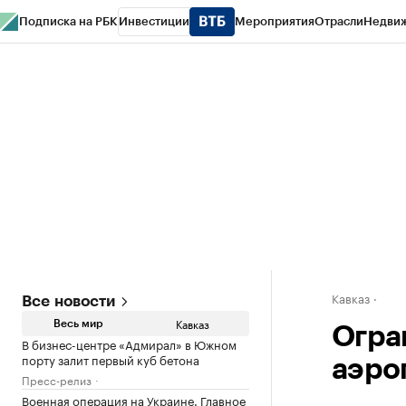
Подписка на РБК
Инвестиции
Мероприятия
Отрасли
Недви
РБК Life
Тренды
Визионеры
Национальные проекты
Город
Стиль
Кр
Конференции СПб
Спецпроекты
Проверка контрагентов
Политика
Кавказ
Все новости
Кавказ
Весь мир
Огра
В бизнес-центре «Адмирал» в Южном
порту залит первый куб бетона
аэро
Пресс-релиз
Военная операция на Украине. Главное