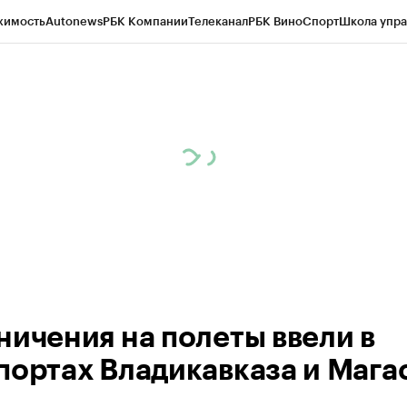
жимость
Autonews
РБК Компании
Телеканал
РБК Вино
Спорт
Школа упра
ипто
РБК Бизнес-среда
Дискуссионный клуб
Исследования
Кредитные 
Экономика
Бизнес
Технологии и медиа
Финансы
Рынок наличной валю
ничения на полеты ввели в
портах Владикавказа и Мага