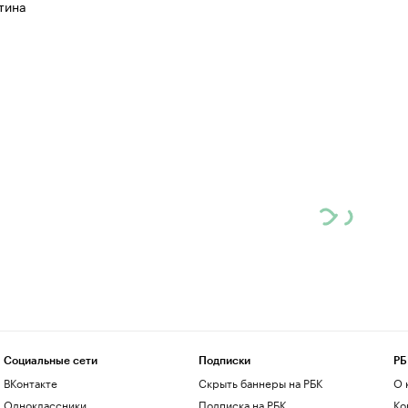
тина
Социальные сети
Подписки
РБ
ВКонтакте
Скрыть баннеры на РБК
О 
Одноклассники
Подписка на РБК
Ко