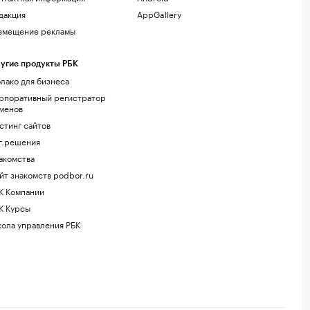
дакция
AppGallery
змещение рекламы
угие продукты РБК
лако для бизнеса
рпоративный регистратор
менов
стинг сайтов
г.решения
акомства
йт знакомств podbor.ru
К Компании
К Курсы
ола управления РБК