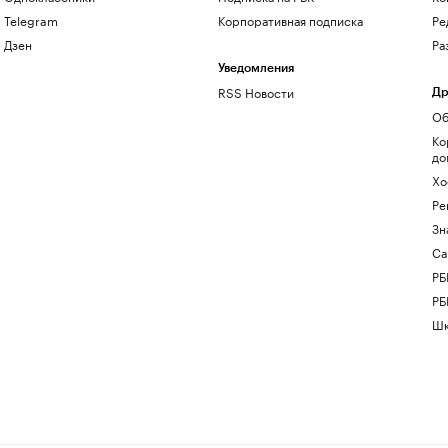
Telegram
Корпоративная подписка
Ре
Дзен
Ра
Уведомления
RSS Новости
Др
Об
Ко
до
Хо
Ре
Зн
Са
РБ
РБ
Шк