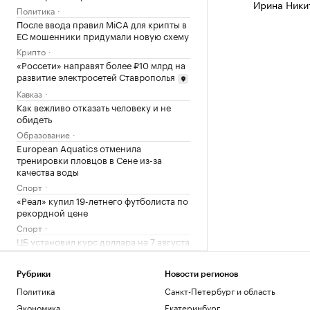
Ирина Ники
Политика
После ввода правил MiCA для крипты в
ЕС мошенники придумали новую схему
Крипто
«Россети» направят более ₽10 млрд на
развитие электросетей Ставрополья
Кавказ
Как вежливо отказать человеку и не
обидеть
Образование
European Aquatics отменила
тренировки пловцов в Сене из-за
качества воды
Спорт
«Реал» купил 19-летнего футболиста по
рекордной цене
Спорт
ЦБ установил курс доллара на 7 августа
выше ₽81
Инвестиции
Рубрики
Новости регионов
Курс евро на 06 августа
Политика
Санкт-Петербург и область
EUR ЦБ: 94,06
+0,87
Экономика
Екатеринбург