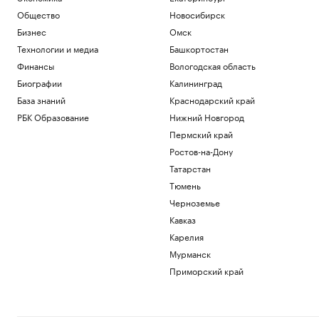
Инвестиции
Общество
Новосибирск
Курс доллара на 06 августа
USD ЦБ: 81,41
+0,48
Бизнес
Омск
Инвестиции
Технологии и медиа
Башкортостан
В Москве на торги выставили палаты
Финансы
Вологодская область
допетровской эпохи дешевле трешки
Биографии
Калининград
Недвижимость
База знаний
Краснодарский край
Прокуратура Москвы выявила сотни
нарушений при реализации
РБК Образование
Нижний Новгород
нацпроектов
Пермский край
Общество
Ростов-на-Дону
Что нового построят на Ходынском
Татарстан
поле
РБК и Stone
Тюмень
Черноземье
Загрузить еще
Кавказ
Карелия
Мурманск
Приморский край