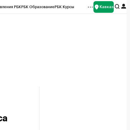
Кавказ
вления РБК
РБК Образование
РБК Курсы
рейтинги
Франшизы
Газета
Спецпроекты СПб
ты
са