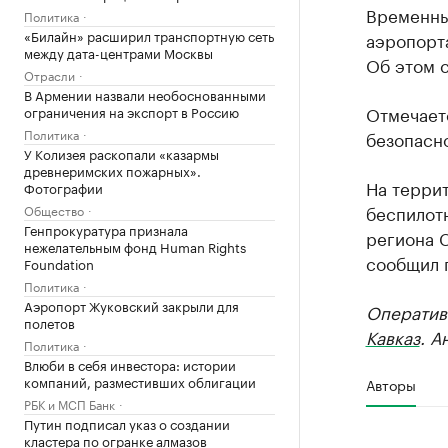
Временны
Политика
«Билайн» расширил транспортную сеть
аэропорта
между дата-центрами Москвы
Об этом 
Отрасли
В Армении назвали необоснованными
Отмечаетс
ограничения на экспорт в Россию
Политика
безопасно
У Колизея раскопали «казармы
древнеримских пожарных».
На терри
Фотографии
беспилотн
Общество
Генпрокуратура признала
региона 
нежелательным фонд Human Rights
сообщил г
Foundation
Политика
Аэропорт Жуковский закрыли для
Оператив
полетов
Кавказ
. А
Политика
Влюби в себя инвестора: истории
компаний, разместивших облигации
Авторы
РБК и МСП Банк
Путин подписал указ о создании
кластера по огранке алмазов