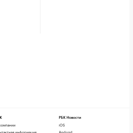
К
РБК Новости
компании
iOS
нтактная информация
Android