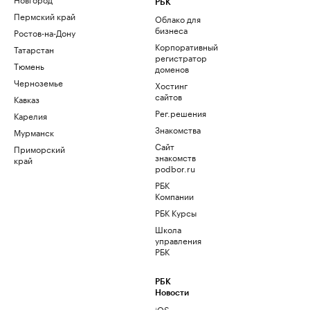
РБК
Пермский край
Облако для
бизнеса
Ростов-на-Дону
Корпоративный
Татарстан
регистратор
Тюмень
доменов
Черноземье
Хостинг
сайтов
Кавказ
Рег.решения
Карелия
Знакомства
Мурманск
Сайт
Приморский
знакомств
край
podbor.ru
РБК
Компании
РБК Курсы
Школа
управления
РБК
РБК
Новости
iOS