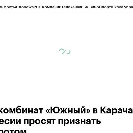
жимость
Autonews
РБК Компании
Телеканал
РБК Вино
Спорт
Школа упра
ипто
РБК Бизнес-среда
Дискуссионный клуб
Исследования
Кредитные 
Экономика
Бизнес
Технологии и медиа
Финансы
Рынок наличной валю
комбинат «Южный» в Карача
есии просят признать
ротом