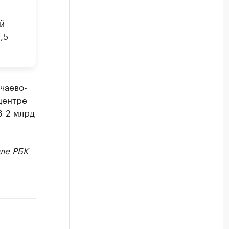
й
,5
чаево-
центре
6-2 млрд
ле РБК