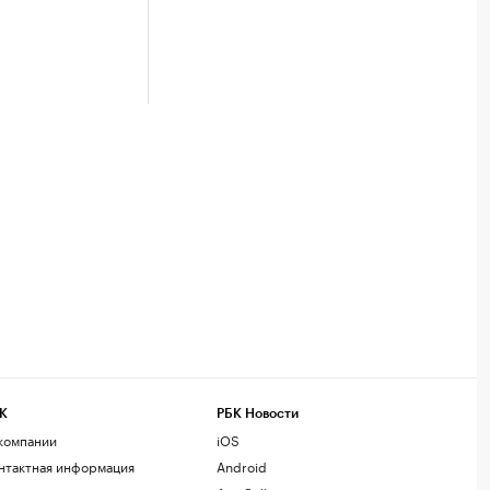
К
РБК Новости
компании
iOS
нтактная информация
Android