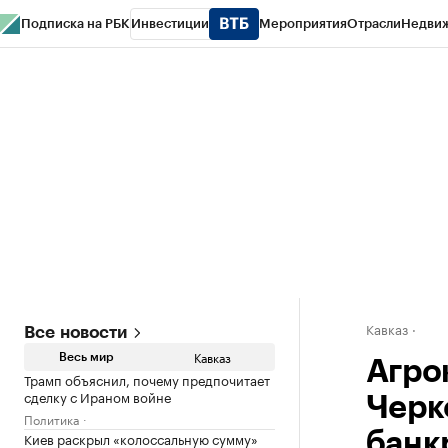
Подписка на РБК
Инвестиции
Мероприятия
Отрасли
Недви
РБК Life
Тренды
Визионеры
Национальные проекты
Город
Стиль
Кр
Конференции СПб
Спецпроекты
Проверка контрагентов
Политика
Кавказ
Все новости
Кавказ
Весь мир
Агро
Трамп объяснил, почему предпочитает
сделку с Ираном войне
Черк
Политика
Киев раскрыл «колоссальную сумму»
банк