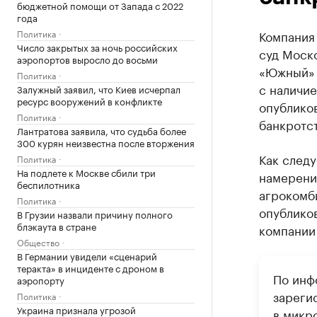
бюджетной помощи от Запада с 2022
года
Политика
Компания
Число закрытых за ночь российских
суд Моск
аэропортов выросло до восьми
«Южный» 
Политика
с наличие
Залужный заявил, что Киев исчерпал
ресурс вооружений в конфликте
опублико
Политика
банкротст
Лантратова заявила, что судьба более
300 курян неизвестна после вторжения
Как следу
Политика
На подлете к Москве сбили три
намерении
беспилотника
агрокомби
Политика
опубликов
В Грузии назвали причину полного
блэкаута в стране
компании
Общество
В Германии увидели «сценарий
теракта» в инциденте с дроном в
По инф
аэропорту
зареги
Политика
Украина признала угрозой
в микр