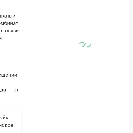
ражный
омбинат
в связи
м
ношении
да — от
ый»
нское