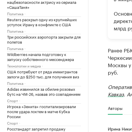
нацбезопасности актрису из сериала
«СашаТаня»
Основн
Политика
Reuters раскрыл одну из крупнейших
директо
уступок Ирану в конфликте с США
млрд ру
Политика
Три российских аэропорта закрыли для
полетов
Политика
Ранее РБ
Wildberries начала подготовку к
Черкесии 
запуску собственного мессенджера
Москвы у 
Технологии и медиа
руб.
США потребуют от ряда иммигрантов
залоги до $250 тыс. для получения виз
Политика
Оператив
Adidas извинился за обилие розовых
Кавказ
. А
бутс на ЧМ-26, назвав это совпадением
Спорт
Игрока «Зенита» госпитализировали
Авторы
после удара локтем в матче Кубка
России
Спорт
Ирина Ники
Росстандарт запретил продажу