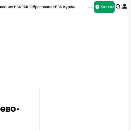
Кавказ
вления РБК
РБК Образование
РБК Курсы
рейтинги
Франшизы
Газета
Спецпроекты СПб
ты
ево-