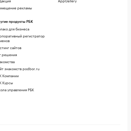
дакция
AppGallery
змещение рекламы
угие продукты РБК
лако для бизнеса
рпоративный регистратор
менов
стинг сайтов
г.решения
акомства
йт знакомств podbor.ru
К Компании
К Курсы
ола управления РБК