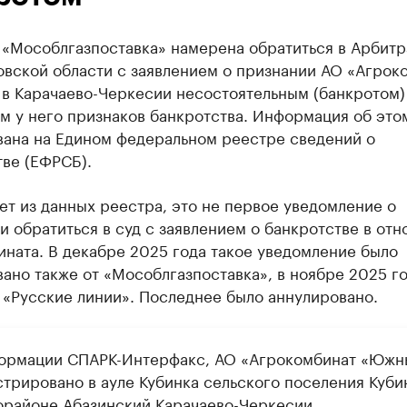
 «Мособлгазпоставка» намерена обратиться в Арбит
овской области с заявлением о признании АО «Агрок
в Карачаево-Черкесии несостоятельным (банкротом) 
м у него признаков банкротства. Информация об это
вана на Едином федеральном реестре сведений о
ве (ЕФРСБ).
ет из данных реестра, это не первое уведомление о
 обратиться в суд с заявлением о банкротстве в от
ната. В декабре 2025 года такое уведомление было
ано также от «Мособлгазпоставка», в ноябре 2025 го
 «Русские линии». Последнее было аннулировано.
ормации СПАРК-Интерфакс, АО «Агрокомбинат «Южн
стрировано в ауле Кубинка сельского поселения Куби
орайоне Абазинский Карачаево-Черкесии.