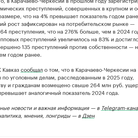
го, в Карачаево-Черкесии в прошлом году зарегистр
омических преступлений, совершенных в крупном и 
азмере, что на 4% превышает показатель годом ране
ий рост зафиксирован на потребительском рынке —
64 преступления, что на 276% больше, чем в 2024 го
пповых преступлений увеличилось на 83% и достигло
вершено 135 преступлений против собственности — н
ем годом ранее.
К Кавказ
сообщал
о том, что в Карачаево-Черкесии на
 по уголовным делам, расследованным в 2025 году,
тву и гражданам возмещено свыше 264 млн руб. ущер
превышает аналогичный показатель 2024 года.
ные новости и важная информация — в
Telegram-кана
налитика, мнения, лонгриды — в
Дзен