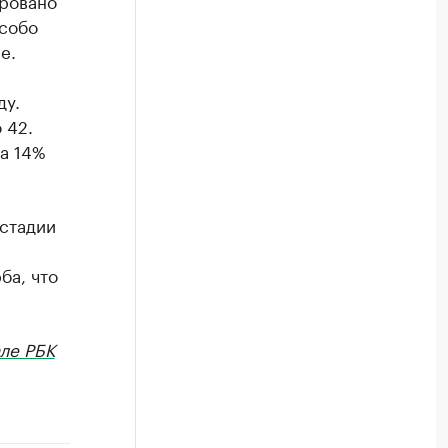
ировано
особо
е.
ду.
 42.
а 14%
 стадии
ба, что
ле РБК