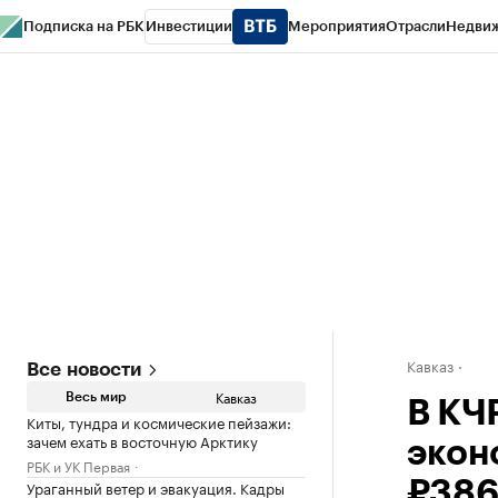
Подписка на РБК
Инвестиции
Мероприятия
Отрасли
Недви
РБК Life
Тренды
Визионеры
Национальные проекты
Город
Стиль
Кр
Конференции СПб
Спецпроекты
Проверка контрагентов
Политика
Кавказ
Все новости
Кавказ
Весь мир
В КЧ
Киты, тундра и космические пейзажи:
зачем ехать в восточную Арктику
экон
РБК и УК Первая
Ураганный ветер и эвакуация. Кадры
₽386