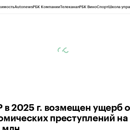
жимость
Autonews
РБК Компании
Телеканал
РБК Вино
Спорт
Школа упра
ипто
РБК Бизнес-среда
Дискуссионный клуб
Исследования
Кредитные 
Экономика
Бизнес
Технологии и медиа
Финансы
Рынок наличной валю
Р в 2025 г. возмещен ущерб 
омических преступлений на
 млн