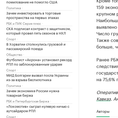
Кроме то
помилование не помогло США
159 экон
Политика
крупном р
Зачем инвестировать в торговые
пространства на первых этажах
Наибольш
РБК и ПИК Серия плюс
выявлено 
СКА подписал контракт с защитником,
Число гру
который провел пять сезонов в НХЛ
Спорт
Также со
В Хорватии столкнулись грузовой и
больше, ч
пассажирский поезда
Общество
Ранее РБ
Футболист «Акрона» установил рекорд
РПЛ по заблокированным ударам
следствия
Спорт
государс
МИД Болгарии вызвал посла Украины
на 75,6% 
из-за взрыва беспилотника
Политика
Зачем экономике России нужна
Оператив
товарная биржа
Кавказ
. А
РБК и Петербургская Биржа
«Локомотив» сыграл нулевую ничью с
аутсайдером РПЛ
Авторы
Спорт