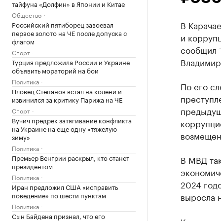
тайфуна «Долфин» в Японии и Китае
Общество
В Карача
Российский пятиборец завоевал
первое золото на ЧЕ после допуска с
и коррупц
флагом
сообщил 
Спорт
Владимир
Турция предложила России и Украине
объявить мораторий на бои
Политика
По его сл
Пловец Степанов встал на колени и
преступле
извинился за критику Парижа на ЧЕ
предыдущ
Спорт
Вучич предрек затягивание конфликта
коррупцио
на Украине на еще одну «тяжелую
возмещен
зиму»
Политика
Премьер Венгрии раскрыл, кто станет
В МВД так
президентом
экономич
Политика
2024 годо
Иран предложил США «исправить
поведение» по шести пунктам
выросла н
Политика
Сын Байдена признал, что его