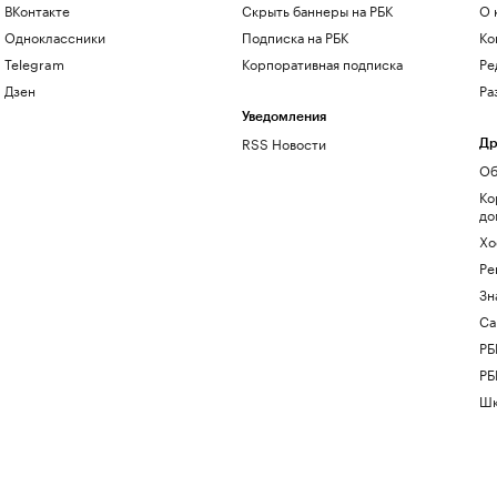
ВКонтакте
Скрыть баннеры на РБК
О 
Одноклассники
Подписка на РБК
Ко
Telegram
Корпоративная подписка
Ре
Дзен
Ра
Уведомления
RSS Новости
Др
Об
Ко
до
Хо
Ре
Зн
Са
РБ
РБ
Шк