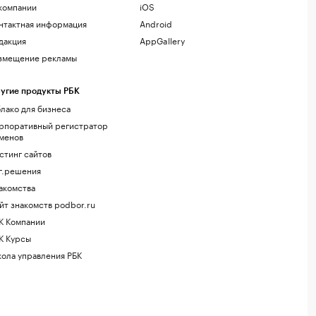
компании
iOS
нтактная информация
Android
дакция
AppGallery
змещение рекламы
угие продукты РБК
лако для бизнеса
рпоративный регистратор
менов
стинг сайтов
г.решения
акомства
йт знакомств podbor.ru
К Компании
К Курсы
ола управления РБК