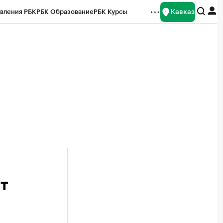
Кавказ
вления РБК
РБК Образование
РБК Курсы
рейтинги
Франшизы
Газета
Спецпроекты СПб
ты
от