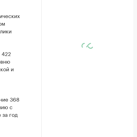
ических
ом
блики
 422
овню
кой и
ние 368
нию с
 за год