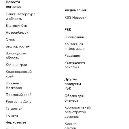
Новости
регионов
Уведомления
Санкт-Петербург
RSS Новости
и область
Екатеринбург
РБК
Новосибирск
О компании
Омск
Контактная
Башкортостан
информация
Вологодская
Редакция
область
Размещение
Калининград
рекламы
Краснодарский
край
Другие
Нижний
продукты
Новгород
РБК
Пермский край
Облако для
бизнеса
Ростов-на-Дону
Корпоративный
Татарстан
регистратор
Тюмень
доменов
Черноземье
Хостинг
сайтов
Кавказ