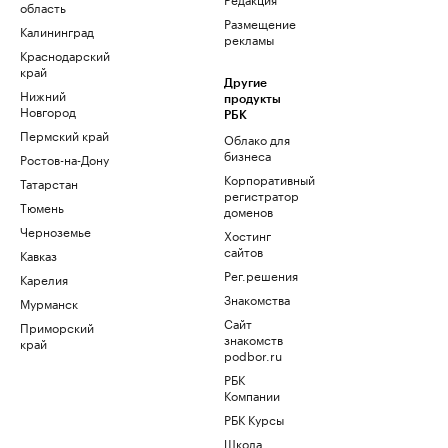
область
Размещение
Калининград
рекламы
Краснодарский
край
Другие
Нижний
продукты
Новгород
РБК
Пермский край
Облако для
бизнеса
Ростов-на-Дону
Корпоративный
Татарстан
регистратор
Тюмень
доменов
Черноземье
Хостинг
сайтов
Кавказ
Рег.решения
Карелия
Знакомства
Мурманск
Сайт
Приморский
знакомств
край
podbor.ru
РБК
Компании
РБК Курсы
Школа