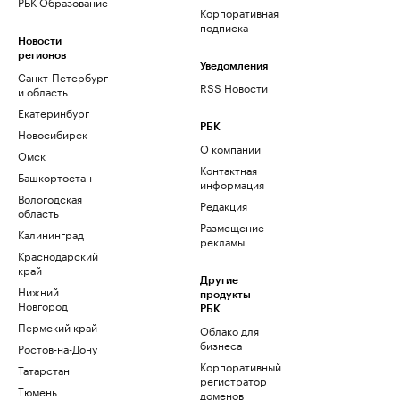
РБК Образование
Корпоративная
подписка
Новости
регионов
Уведомления
Санкт-Петербург
RSS Новости
и область
Екатеринбург
РБК
Новосибирск
О компании
Омск
Контактная
Башкортостан
информация
Вологодская
Редакция
область
Размещение
Калининград
рекламы
Краснодарский
край
Другие
Нижний
продукты
Новгород
РБК
Пермский край
Облако для
бизнеса
Ростов-на-Дону
Корпоративный
Татарстан
регистратор
Тюмень
доменов