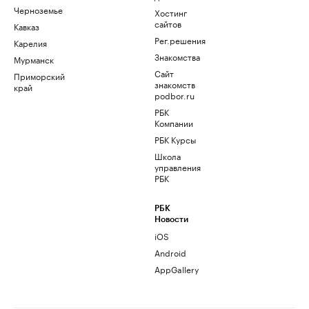
Черноземье
Хостинг
сайтов
Кавказ
Рег.решения
Карелия
Знакомства
Мурманск
Сайт
Приморский
знакомств
край
podbor.ru
РБК
Компании
РБК Курсы
Школа
управления
РБК
РБК
Новости
iOS
Android
AppGallery