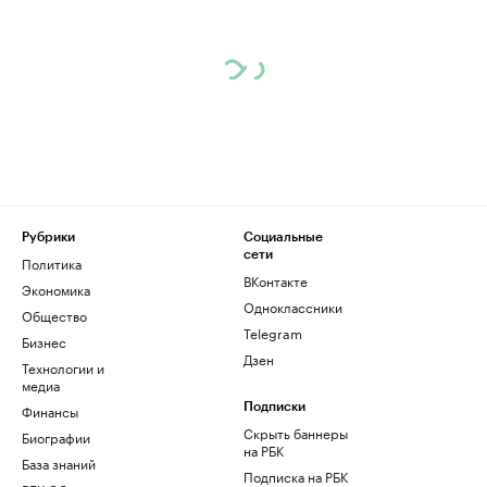
Рубрики
Социальные
сети
Политика
ВКонтакте
Экономика
Одноклассники
Общество
Telegram
Бизнес
Дзен
Технологии и
медиа
Финансы
Подписки
Скрыть баннеры
Биографии
на РБК
База знаний
Подписка на РБК