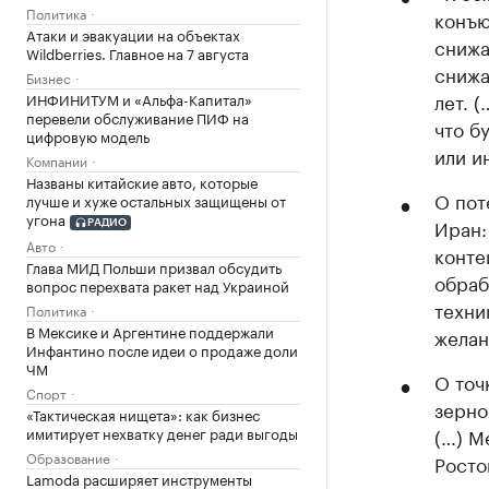
Политика
конъю
Атаки и эвакуации на объектах
снижа
Wildberries. Главное на 7 августа
снижа
Бизнес
лет. 
ИНФИНИТУМ и «Альфа-Капитал»
перевели обслуживание ПИФ на
что б
цифровую модель
или и
Компании
Названы китайские авто, которые
О пот
лучше и хуже остальных защищены от
угона
Иран:
РАДИО
Авто
конте
Глава МИД Польши призвал обсудить
обраб
вопрос перехвата ракет над Украиной
техни
Политика
В Мексике и Аргентине поддержали
желан
Инфантино после идеи о продаже доли
ЧМ
О точ
Спорт
зерно
«Тактическая нищета»: как бизнес
имитирует нехватку денег ради выгоды
(…) М
Образование
Росто
Lamoda расширяет инструменты