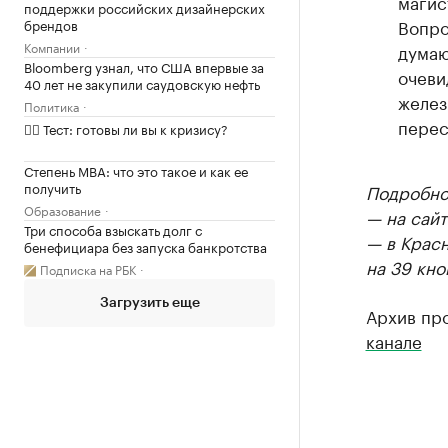
магис
поддержки российских дизайнерских
Вопро
брендов
Компании
думаю
Bloomberg узнал, что США впервые за
очеви
40 лет не закупили саудовскую нефть
желез
Политика
перес
✍🏻 Тест: готовы ли вы к кризису?
Степень MBA: что это такое и как ее
получить
Подробнос
Образование
— на сайт
Три способа взыскать долг с
— в Крас
бенефициара без запуска банкротства
на 39 кно
Подписка на РБК
Загрузить еще
Архив пр
канале