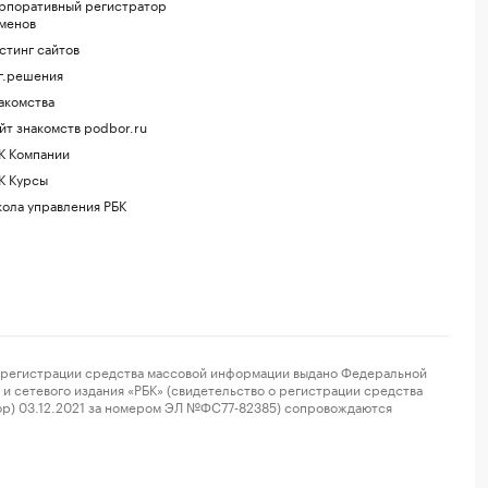
рпоративный регистратор
менов
стинг сайтов
г.решения
акомства
йт знакомств podbor.ru
К Компании
К Курсы
ола управления РБК
регистрации средства массовой информации выдано Федеральной
и сетевого издания «РБК» (свидетельство о регистрации средства
ор) 03.12.2021 за номером ЭЛ №ФС77-82385) сопровождаются