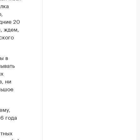
алка
,
едние 20
ы, ждем,
йского
ы в
тывать
их
, ни
льшое
ему,
6 года
стных