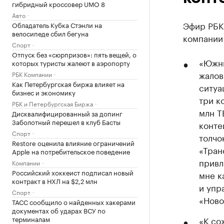
гибридный кроссовер UMO 8
Авто
Эфир РБК
Обладатель Кубка Стэнли на
велосипеде сбил бегуна
компании 
Спорт
Отпуск без «сюрпризов»: пять вещей, о
«Южны
которых туристы жалеют в аэропорту
жалов
РБК Компании
Как Петербургская биржа влияет на
ситуа
бизнес и экономику
три к
РБК и Петербургская Биржа
млн T
Дисквалифицированный за допинг
Заболотный перешел в клуб Басты
конте
Спорт
толчо
Restore оценила влияние ограничений
«Тран
Apple на потребительское поведение
привл
Компании
Российский хоккеист подписал новый
мне к
контракт в НХЛ на $2,2 млн
и упр
Спорт
«Ново
ТАСС сообщило о найденных хакерами
документах об ударах ВСУ по
терминалам
«К со