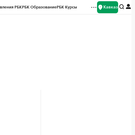
Кавказ
вления РБК
РБК Образование
РБК Курсы
рейтинги
Франшизы
Газета
Спецпроекты СПб
ты