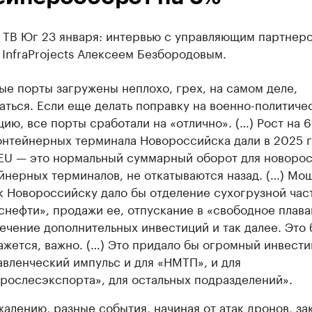
 ТВ Юг 23 января: интервью с управляющим партнер
InfraProjects Алексеем Безбородовым.
е порты загружены неплохо, грех, на самом деле,
аться. Если еще делать поправку на военно-политиче
цию, все порты сработали на «отлично». (…) Рост на 6
онтейнерных терминала Новороссийска дали в 2025 го
EU — это нормальный суммарный оборот для новоро
йнерных терминалов, не откатываются назад. (…) Мо
к Новороссийску дало бы отделение сухогрузной час
снефти», продажи ее, отпускание в «свободное плава
ечение дополнительных инвестиций и так далее. Это 
ажется, важно. (…) Это придало бы огромный инвест
авленческий импульс и для «НМТП», и для
рослесэкспорта», для остальных подразделений».
жалению, разные события, начиная от атак дронов, за