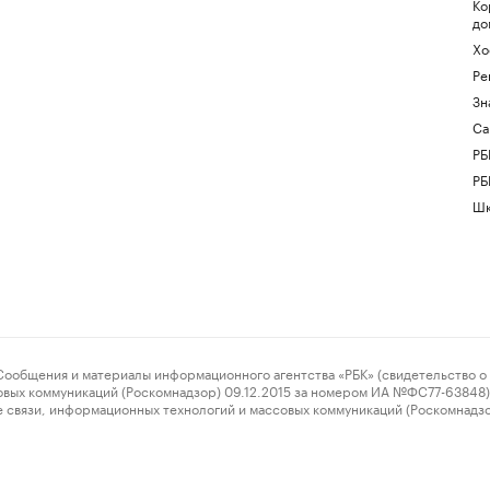
Ко
до
Хо
Ре
Зн
Са
РБ
РБ
Шк
ения и материалы информационного агентства «РБК» (свидетельство о 
овых коммуникаций (Роскомнадзор) 09.12.2015 за номером ИА №ФС77-63848) 
 связи, информационных технологий и массовых коммуникаций (Роскомнадз