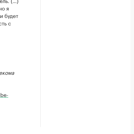
ель. (…)
но я
и будет
ть с
екома
be-