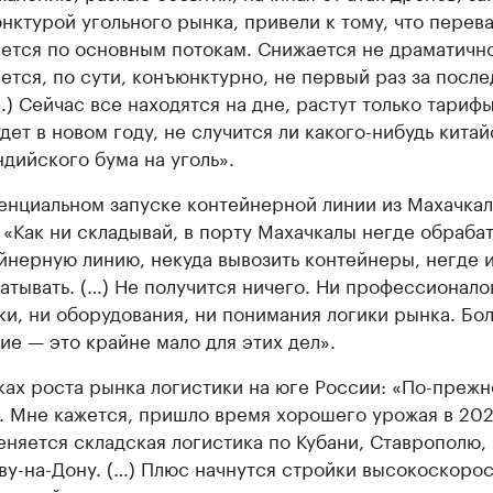
нктурой угольного рынка, привели к тому, что перев
ется по основным потокам. Снижается не драматично
ется, по сути, конъюнктурно, не первый раз за посл
(…) Сейчас все находятся на дне, растут только тариф
удет в новом году, не случится ли какого-нибудь кита
ндийского бума на уголь».
енциальном запуске контейнерной линии из Махачкал
 «Как ни складывай, в порту Махачкалы негде обраба
йнерную линию, некуда вывозить контейнеры, негде 
атывать. (…) Не получится ничего. Ни профессионалов
ки, ни оборудования, ни понимания логики рынка. Бо
ие — это крайне мало для этих дел».
ках роста рынка логистики на юге России: «По-прежн
. Мне кажется, пришло время хорошего урожая в 202
еняется складская логистика по Кубани, Ставрополю,
ву-на-Дону. (…) Плюс начнутся стройки высокоскоро