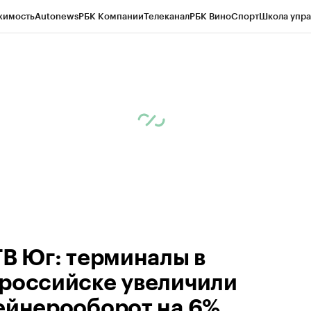
жимость
Autonews
РБК Компании
Телеканал
РБК Вино
Спорт
Школа упра
ипто
РБК Бизнес-среда
Дискуссионный клуб
Исследования
Кредитные 
Экономика
Бизнес
Технологии и медиа
Финансы
Рынок наличной валю
ТВ Юг: терминалы в
российске увеличили
ейнерооборот на 6%