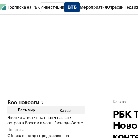
Подписка на РБК
Инвестиции
Мероприятия
Отрасли
Недви
РБК Life
Тренды
Визионеры
Национальные проекты
Город
Стиль
Кр
Конференции СПб
Спецпроекты
Проверка контрагентов
Политика
Кавказ
Все новости
Кавказ
Весь мир
РБК 
Япония ответит на планы назвать
остров в России в честь Рихарда Зорге
Ново
Политика
Объявлен старт предзаказов на
конт