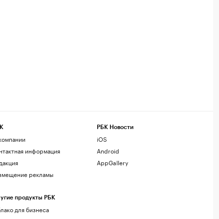
К
РБК Новости
компании
iOS
нтактная информация
Android
дакция
AppGallery
змещение рекламы
угие продукты РБК
лако для бизнеса