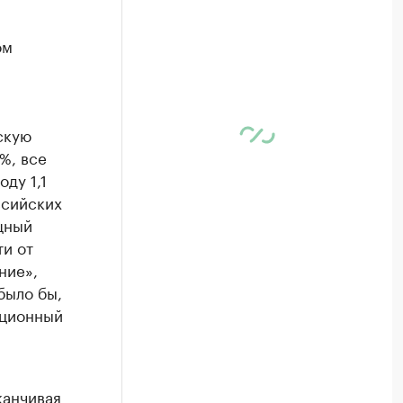
ом
скую
%, все
ду 1,1
ссийских
щный
ти от
ние»,
было бы,
иционный
канчивая