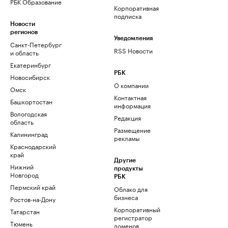
РБК Образование
Корпоративная
подписка
Новости
регионов
Уведомления
Санкт-Петербург
RSS Новости
и область
Екатеринбург
РБК
Новосибирск
О компании
Омск
Контактная
Башкортостан
информация
Вологодская
Редакция
область
Размещение
Калининград
рекламы
Краснодарский
край
Другие
Нижний
продукты
Новгород
РБК
Пермский край
Облако для
бизнеса
Ростов-на-Дону
Корпоративный
Татарстан
регистратор
Тюмень
доменов