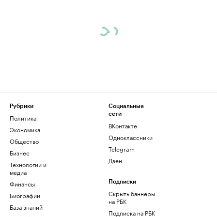
Рубрики
Социальные
сети
Политика
ВКонтакте
Экономика
Одноклассники
Общество
Telegram
Бизнес
Дзен
Технологии и
медиа
Финансы
Подписки
Скрыть баннеры
Биографии
на РБК
База знаний
Подписка на РБК