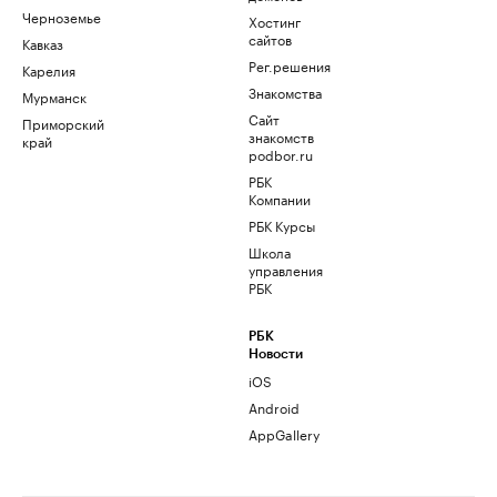
Черноземье
Хостинг
сайтов
Кавказ
Рег.решения
Карелия
Знакомства
Мурманск
Сайт
Приморский
знакомств
край
podbor.ru
РБК
Компании
РБК Курсы
Школа
управления
РБК
РБК
Новости
iOS
Android
AppGallery