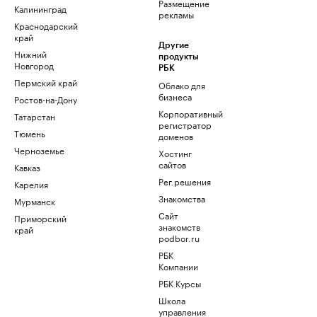
Размещение
Калининград
рекламы
Краснодарский
край
Другие
Нижний
продукты
Новгород
РБК
Пермский край
Облако для
бизнеса
Ростов-на-Дону
Корпоративный
Татарстан
регистратор
Тюмень
доменов
Черноземье
Хостинг
сайтов
Кавказ
Рег.решения
Карелия
Знакомства
Мурманск
Сайт
Приморский
знакомств
край
podbor.ru
РБК
Компании
РБК Курсы
Школа
управления