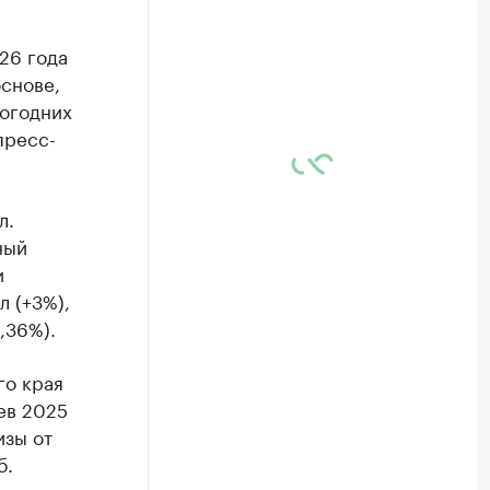
26 года
основе,
вогодних
пресс-
л.
ный
и
л (+3%),
,36%).
го края
цев 2025
изы от
б.