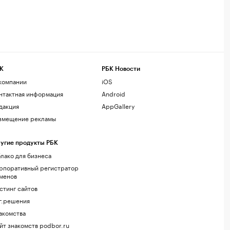
К
РБК Новости
компании
iOS
нтактная информация
Android
дакция
AppGallery
змещение рекламы
угие продукты РБК
лако для бизнеса
рпоративный регистратор
менов
стинг сайтов
г.решения
акомства
йт знакомств podbor.ru