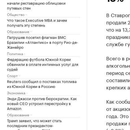
начали реставрацию облицовки
путевых стен
В Ставроп
Общество
Что такое Executive MBA и зачем
продали 2
получать эту степень
что на 1
Образование
празднико
Патрушев посетил флагман ВМС
Бразилии «Атлантико» в порту Рио-де-
службе г
Жанейро
Политика
Всего в р
Федерацию футбола Южной Кореи
обвинили в оплате интимных услуг для
алкогольн
судей
период с
Спорт
составили 
Reuters сообщил о поставках топлива
из Южной Кореи в Россию
крепких а
Экономика
Энди Джасси против бюрократии. Как
Как сооб
новый CEO устроил перестройку в
от акцизо
Amazon
Образование
года. Это
Трамп заявил, что может стать
продажи п
последним президентом-
республиканцем в США