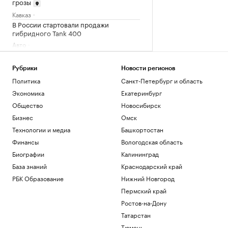
грозы
Кавказ
В России стартовали продажи
гибридного Tank 400
Авто
Цены на золото превысили $4400 за
унцию впервые с июня
Рубрики
Новости регионов
Инвестиции
Политика
Санкт-Петербург и область
Искусственный интеллект вызовет
массовые увольнения — и еще 10
Экономика
Екатеринбург
мифов
Общество
Новосибирск
РБК и Yandex Cloud
Бизнес
Омск
Тимур Иванов обжаловал в Верховном
Технологии и медиа
Башкортостан
суде первый приговор
Финансы
Вологодская область
Политика
Глава Ассоциации футбола Аргентины
Биографии
Калининград
заявил о кампании против сборной на
База знаний
Краснодарский край
ЧМ
РБК Образование
Нижний Новгород
Спорт
Пермский край
Загрузить еще
Ростов-на-Дону
Татарстан
Тюмень