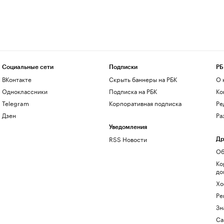
Социальные сети
Подписки
РБ
ВКонтакте
Скрыть баннеры на РБК
О 
Одноклассники
Подписка на РБК
Ко
Telegram
Корпоративная подписка
Ре
Дзен
Ра
Уведомления
RSS Новости
Др
Об
Ко
до
Хо
Ре
Зн
Са