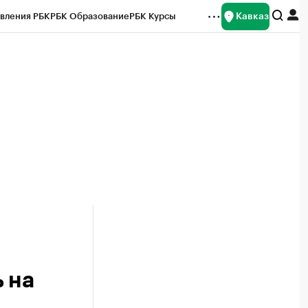
Кавказ
вления РБК
РБК Образование
РБК Курсы
рейтинги
Франшизы
Газета
Спецпроекты СПб
ты
 на