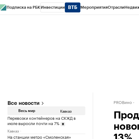
Подписка на РБК
Инвестиции
Мероприятия
Отрасли
Недви
РБК Life
Тренды
Визионеры
Национальные проекты
Город
Стиль
Кр
Конференции СПб
Спецпроекты
Проверка контрагентов
Политика
PROВино
Все новости
Кавказ
Весь мир
Прод
Перевозки контейнеров на СКЖД в
июле выросли почти на 7%
ново
Кавказ
13%
На станции метро «Смоленская»