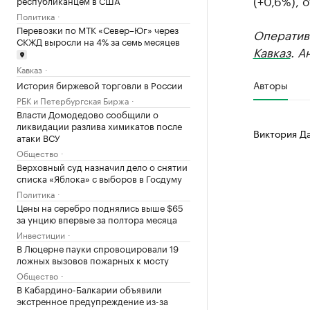
(+0,6%), 
Политика
Перевозки по МТК «Север–Юг» через
Оператив
СКЖД выросли на 4% за семь месяцев
Кавказ
. А
Кавказ
Авторы
История биржевой торговли в России
РБК и Петербургская Биржа
Власти Домодедово сообщили о
ликвидации разлива химикатов после
Виктория Д
атаки ВСУ
Общество
Верховный суд назначил дело о снятии
списка «Яблока» с выборов в Госдуму
Политика
Цены на серебро поднялись выше $65
за унцию впервые за полтора месяца
Инвестиции
В Люцерне пауки спровоцировали 19
ложных вызовов пожарных к мосту
Общество
В Кабардино-Балкарии объявили
экстренное предупреждение из-за