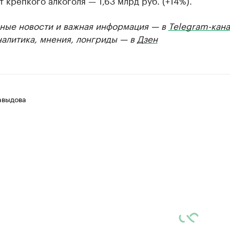
от крепкого алкоголя — 1,63 млрд руб. (+14%).
ные новости и важная информация — в
Telegram-кана
налитика, мнения, лонгриды — в
Дзен
авыдова