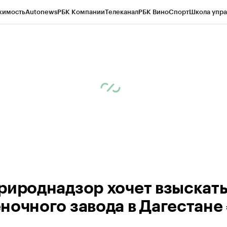
жимость
Autonews
РБК Компании
Телеканал
РБК Вино
Спорт
Школа упра
ипто
РБК Бизнес-среда
Дискуссионный клуб
Исследования
Кредитные 
Экономика
Бизнес
Технологии и медиа
Финансы
Рынок наличной валю
рироднадзор хочет взыскать
ночного завода в Дагестане 