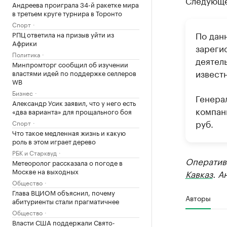
Следующе
Андреева проиграла 34-й ракетке мира
в третьем круге турнира в Торонто
Спорт
По дан
РПЦ ответила на призыв уйти из
Африки
зареги
Политика
деятел
Минпромторг сообщил об изучении
известн
властями идей по поддержке селлеров
WB
Бизнес
Генера
Александр Усик заявил, что у него есть
компани
«два варианта» для прощального боя
руб.
Спорт
Что такое медленная жизнь и какую
роль в этом играет дерево
РБК и Старквуд
Оператив
Метеоролог рассказала о погоде в
Москве на выходных
Кавказ
. А
Общество
Глава ВЦИОМ объяснил, почему
Авторы
абитуриенты стали прагматичнее
Общество
Власти США поддержали Свято-