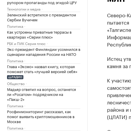
рупором пропаганды под эгидой ЦРУ
Технологии и медиа
Северо-К
Зеленский встретился с президентом
Сербии Вучичем
пытается
Политика
«Талгиспе
Как устроены приватные террасы в
Информац
квартирах «Серии плюс»
Республик
РБК и ПИК Серия плюс
Экс-президент Финляндии усомнился в
сценарии нападения России на НАТО
Истец утв
Политика
камня за 
Глава «Эксмо» назвал книгу, которая
поможет стать «лучшей версией себя»
РАДИО
К участию
Общество
самостоя
Мадьяр ответил на вопрос, останется
привлече
ли «Росатом» подрядчиком на
«Пакш-2»
лесничес
Политика
района и
Росфинмониторинг рассказал, как
(ЦЛАТИ) п
помог выявить криптомошенников в
Москве
Политика