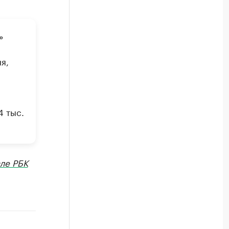
»
я,
4 тыс.
ле РБК