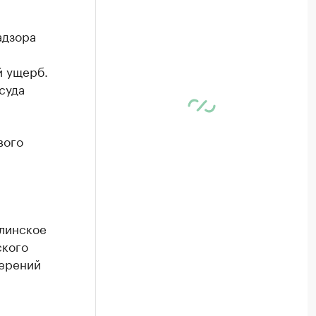
адзора
й ущерб.
суда
вого
алинское
ского
мерений