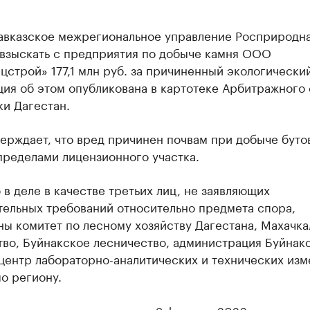
авказское межрегиональное управление Росприродн
 взыскать с предприятия по добыче камня ООО
цстрой» 177,1 млн руб. за причиненный экологически
ия об этом опубликована в картотеке Арбитражного 
и Дагестан.
ерждает, что вред причинен почвам при добыче буто
пределами лицензионного участка.
 в деле в качестве третьих лиц, не заявляющих
тельных требований относительно предмета спора,
ны комитет по лесному хозяйству Дагестана, Махачк
тво, Буйнакское лесничество, администрация Буйнак
 центр лабораторно-аналитических и технических из
о региону.