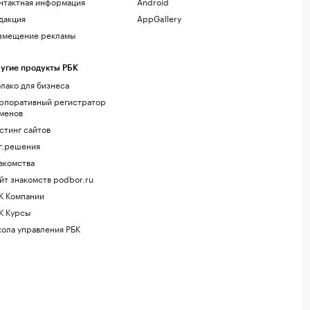
нтактная информация
Android
дакция
AppGallery
змещение рекламы
угие продукты РБК
лако для бизнеса
рпоративный регистратор
менов
стинг сайтов
г.решения
акомства
йт знакомств podbor.ru
К Компании
К Курсы
ола управления РБК