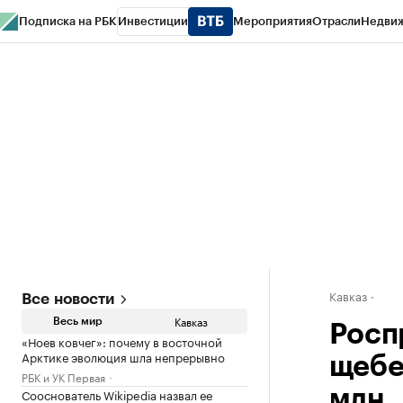
Подписка на РБК
Инвестиции
Мероприятия
Отрасли
Недви
РБК Life
Тренды
Визионеры
Национальные проекты
Город
Стиль
Кр
Конференции СПб
Спецпроекты
Проверка контрагентов
Политика
Кавказ
Все новости
Кавказ
Весь мир
Росп
«Ноев ковчег»: почему в восточной
Арктике эволюция шла непрерывно
щебе
РБК и УК Первая
Сооснователь Wikipedia назвал ее
млн