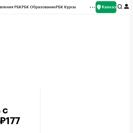
Кавказ
вления РБК
РБК Образование
РБК Курсы
рейтинги
Франшизы
Газета
Спецпроекты СПб
ты
 с
₽177