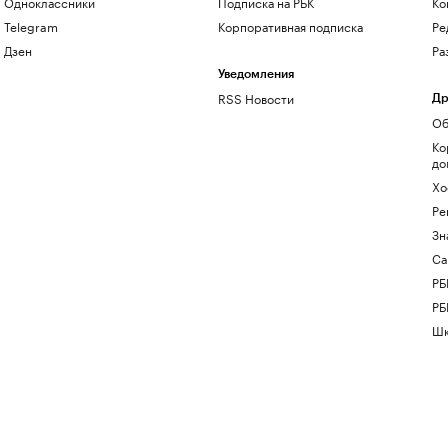
Одноклассники
Подписка на РБК
Ко
Telegram
Корпоративная подписка
Ре
Дзен
Ра
Уведомления
RSS Новости
Др
Об
Ко
до
Хо
Ре
Зн
Са
РБ
РБ
Шк