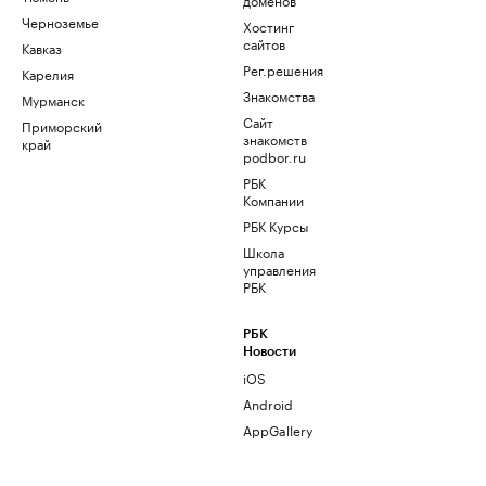
Черноземье
Хостинг
сайтов
Кавказ
Рег.решения
Карелия
Знакомства
Мурманск
Сайт
Приморский
знакомств
край
podbor.ru
РБК
Компании
РБК Курсы
Школа
управления
РБК
РБК
Новости
iOS
Android
AppGallery