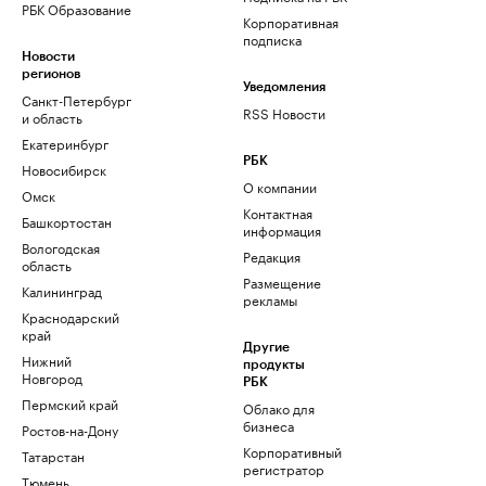
РБК Образование
Корпоративная
подписка
Новости
регионов
Уведомления
Санкт-Петербург
RSS Новости
и область
Екатеринбург
РБК
Новосибирск
О компании
Омск
Контактная
Башкортостан
информация
Вологодская
Редакция
область
Размещение
Калининград
рекламы
Краснодарский
край
Другие
Нижний
продукты
Новгород
РБК
Пермский край
Облако для
бизнеса
Ростов-на-Дону
Корпоративный
Татарстан
регистратор
Тюмень
доменов