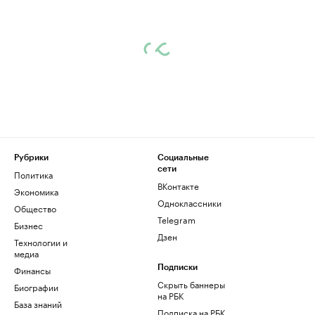
Рубрики
Социальные
сети
Политика
ВКонтакте
Экономика
Одноклассники
Общество
Telegram
Бизнес
Дзен
Технологии и
медиа
Финансы
Подписки
Скрыть баннеры
Биографии
на РБК
База знаний
Подписка на РБК