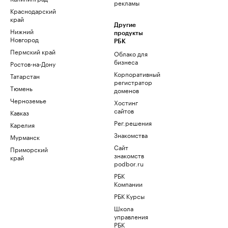
рекламы
Краснодарский
край
Другие
Нижний
продукты
Новгород
РБК
Пермский край
Облако для
бизнеса
Ростов-на-Дону
Корпоративный
Татарстан
регистратор
Тюмень
доменов
Черноземье
Хостинг
сайтов
Кавказ
Рег.решения
Карелия
Знакомства
Мурманск
Сайт
Приморский
знакомств
край
podbor.ru
РБК
Компании
РБК Курсы
Школа
управления
РБК