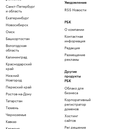
Уведомления
Санкт-Петербург
RSS Новости
и область
Екатеринбург
РБК
Новосибирск
О компании
Омск
Контактная
Башкортостан
информация
Вологодская
Редакция
область
Размещение
Калининград
рекламы
Краснодарский
край
Другие
Нижний
продукты
Новгород
РБК
Пермский край
Облако для
бизнеса
Ростов-на-Дону
Корпоративный
Татарстан
регистратор
Тюмень
доменов
Черноземье
Хостинг
сайтов
Кавказ
Рег.решения
Карелия