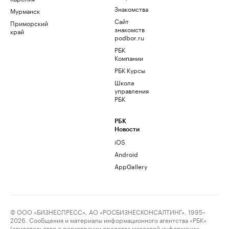
Знакомства
Мурманск
Сайт
Приморский
знакомств
край
podbor.ru
РБК
Компании
РБК Курсы
Школа
управления
РБК
РБК
Новости
iOS
Android
AppGallery
© ООО «БИЗНЕСПРЕСС», АО «РОСБИЗНЕСКОНСАЛТИНГ», 1995–
2026. Сообщения и материалы информационного агентства «РБК»
(свидетельство о регистрации средства массовой информации