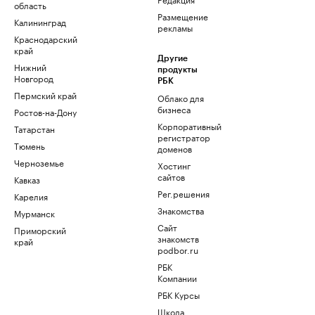
область
Размещение
Калининград
рекламы
Краснодарский
край
Другие
Нижний
продукты
Новгород
РБК
Пермский край
Облако для
бизнеса
Ростов-на-Дону
Корпоративный
Татарстан
регистратор
Тюмень
доменов
Черноземье
Хостинг
сайтов
Кавказ
Рег.решения
Карелия
Знакомства
Мурманск
Сайт
Приморский
знакомств
край
podbor.ru
РБК
Компании
РБК Курсы
Школа