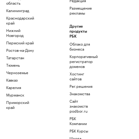
Редакция
область
Размещение
Калининград
рекламы
Краснодарский
край
Другие
Нижний
продукты
Новгород
РБК
Пермский край
Облако для
бизнеса
Ростов-на-Дону
Корпоративный
Татарстан
регистратор
Тюмень
доменов
Черноземье
Хостинг
сайтов
Кавказ
Рег.решения
Карелия
Знакомства
Мурманск
Сайт
Приморский
знакомств
край
podbor.ru
РБК
Компании
РБК Курсы
Школа